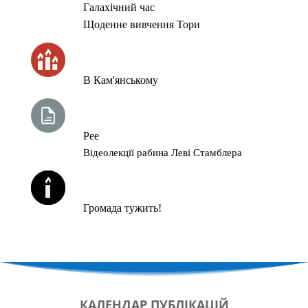
Галахічний час
Щоденне вивчення Тори
ЧАС ЗАПАЛЮВАННЯ СВІЧОК
В Кам'янському
ТИЖНЕВА ГЛАВА ТОРИ
Рее
Відеолекції рабина Леві Стамблера
ЙОРЦАЙТИ У СЕРПНІ
Громада тужить!
КАЛЕНДАР
ПУБЛІКАЦІЙ