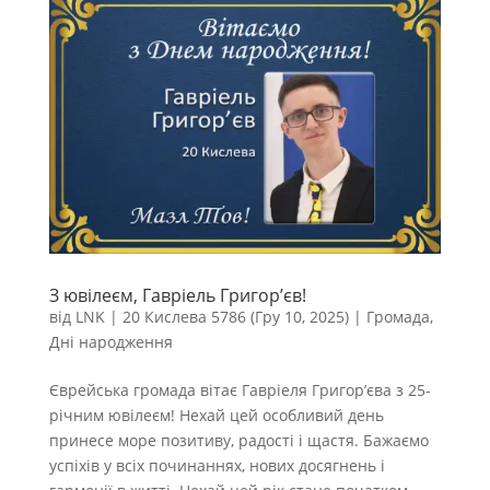
З ювілеєм, Гавріель Григор’єв!
від
LNK
|
20 Кислева 5786 (Гру 10, 2025)
|
Громада
,
Дні народження
Єврейська громада вітає Гавріеля Григор’єва з 25-
річним ювілеєм! Нехай цей особливий день
принесе море позитиву, радості і щастя. Бажаємо
успіхів у всіх починаннях, нових досягнень і