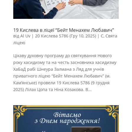
19 Кислева в ліцеї “Бейт Менахем Любавич”
від
Al Uv
|
20 Кислева 5786 (Гру 10, 2025)
|
С
,
Свята
ліцею
Цікаву духовну програму до святкування Нового
року хасидизму та на честь засновника хасидизму
ХаБаД рабі Шнеура Залмана з Ляд для учнів
приватного ліцею “Бейт Менахем Любавич” (м.
Кам’янське) провели 19 Кислева 5786 (9 грудня
2025) Лілах Цопа та Ніна Козакова. В...