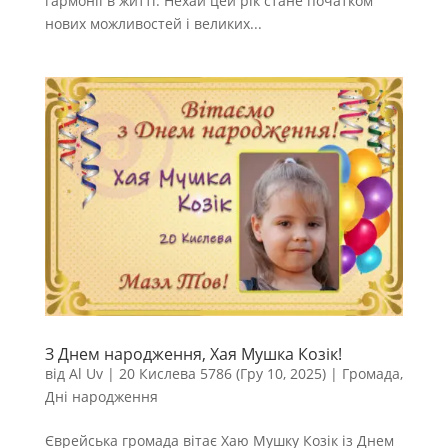
гармонії в житті. Нехай цей рік стане початком
нових можливостей і великих...
З Днем народження, Хая Мушка Козік!
від
Al Uv
|
20 Кислева 5786 (Гру 10, 2025)
|
Громада
,
Дні народження
Єврейська громада вітає Хаю Мушку Козік із Днем