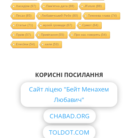
Хасидізм
(97)
Пам'ятна дата
(88)
JFuture
(88)
Песах
(85)
Любавичський Ребе
(80)
Тижнева глава
(74)
Статьи
(71)
музей громади
(67)
Суккот
(64)
Пурім
(57)
Привітання
(55)
Про нас говорять
(54)
EnerJew
(54)
хали
(53)
КОРИСНІ ПОСИЛАННЯ
Сайт ліцею "Бейт Менахем
Любавич"
CHABAD.ORG
TOLDOT.COM