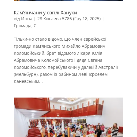
Кам’янчани у світлі Хануки
від
Инна
|
28 Кислева 5786 (Гру 18, 2025)
|
Громада
,
С
Тільки-но стало відомо, що член єврейської
громади Кам’янського Михайло Абрамович
Коломойський, брат відомого лікаря Юлія
Абрамовича Коломойського і дядя Євгена
Коломойського, перебуваючи у далекій Австралії
(Мельбурн), разом із рабином Леві Ісроелем
Каневським...