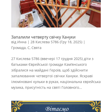
Запалили четверту свічку Хануки
від
Инна
|
28 Кислева 5786 (Гру 18, 2025)
|
Громада
,
С
,
Свята
27 Кислева 5786 (ввечері 17 грудня 2025) діти з
батьками Єврейської громади Кам’янського
зібралися на майдані Героїв, щоб здійснити
запалювання четвертої свічки Хануки. Яскраві
ілюміновані кульки в руках, національна єврейська
музика, присутність на святі Головного...