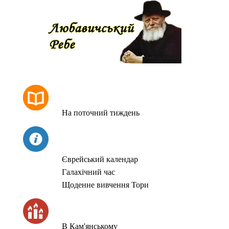
РОЗКЛАД МОЛИТОВ
На поточний тиждень
СЬОГОДНІ
Єврейський календар
Галахічний час
Щоденне вивчення Тори
ЧАС ЗАПАЛЮВАННЯ СВІЧОК
В Кам'янському