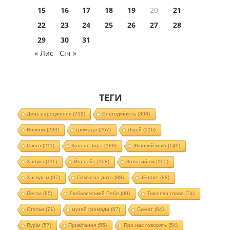
15
16
17
18
19
20
21
22
23
24
25
26
27
28
29
30
31
« Лис
Січ »
ТЕГИ
День народження
(708)
Благодійність
(308)
Новини
(299)
громада
(267)
Ліцей
(216)
Свято
(211)
Колель Тора
(188)
Жіночий клуб
(149)
Ханука
(111)
Йорцайт
(108)
Золотий вік
(105)
Хасидізм
(97)
Пам'ятна дата
(88)
JFuture
(88)
Песах
(85)
Любавичський Ребе
(80)
Тижнева глава
(74)
Статьи
(71)
музей громади
(67)
Суккот
(64)
Пурім
(57)
Привітання
(55)
Про нас говорять
(54)