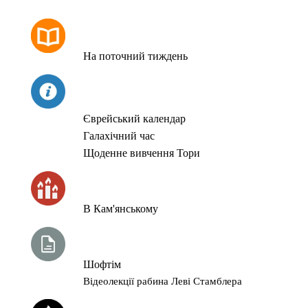
РОЗКЛАД МОЛИТОВ
На поточний тиждень
СЬОГОДНІ
Єврейський календар
Галахічний час
Щоденне вивчення Тори
ЧАС ЗАПАЛЮВАННЯ СВІЧОК
В Кам'янському
ТИЖНЕВА ГЛАВА ТОРИ
Шофтім
Відеолекції рабина Леві Стамблера