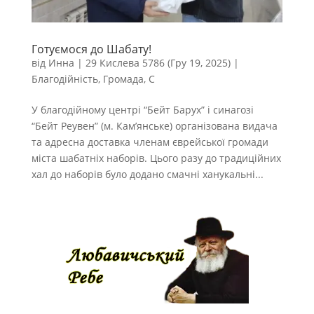
Готуємося до Шабату!
від
Инна
|
29 Кислева 5786 (Гру 19, 2025)
|
Благодійність
,
Громада
,
С
У благодійному центрі “Бейт Барух” і синагозі
“Бейт Реувен” (м. Кам’янське) організована видача
та адресна доставка членам єврейської громади
міста шабатніх наборів. Цього разу до традиційних
хал до наборів було додано смачні ханукальні...