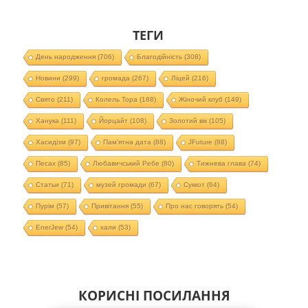
ТЕГИ
День народження
(706)
Благодійність
(308)
Новини
(299)
громада
(267)
Ліцей
(216)
Свято
(211)
Колель Тора
(188)
Жіночий клуб
(149)
Ханука
(111)
Йорцайт
(108)
Золотий вік
(105)
Хасидізм
(97)
Пам'ятна дата
(88)
JFuture
(88)
Песах
(85)
Любавичський Ребе
(80)
Тижнева глава
(74)
Статьи
(71)
музей громади
(67)
Суккот
(64)
Пурім
(57)
Привітання
(55)
Про нас говорять
(54)
EnerJew
(54)
хали
(53)
КОРИСНІ ПОСИЛАННЯ