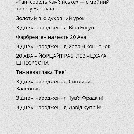
«Ган Ісроель Кам’янське» — сімейний
табір у Варшаві
Золотий вік: духовний урок
З Днем народження, Віра Богун!
Фарбренген на честь 20 Ава
З Днем народження, Хава Ніконьонок!
20 АВА – ЙОРЦАЙТ РАБІ ЛЕВІ-ІЦХАКА
ШНЕЄРСОНА
Тижнева глава “Рее”
З Днем народження, Світлана
Залевська!
З Днем народження, Тув’я Фрадкін!
З Днем народження, Давід Купрій!