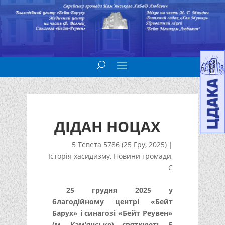
ДІДАН НОЦАХ
5 Тевета 5786 (25 Гру, 2025)
|
Історія хасидизму
,
Новини громади
,
С
25 грудня
2025
у
благодійному центрі «Бейт
Барух» і синагозі «Бейт Реувен»
(м. Кам’янське) святкують 5