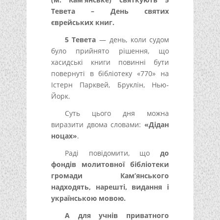
Тевета – День святих
єврейських книг.
5 Тевета
— день, коли судом
було прийнято рішення, що
хасидські книги повинні бути
повернуті в бібліотеку «770» на
Істерн Парквей, Бруклін, Нью-
Йорк.
Суть цього дня можна
виразити двома словами:
«Дідан
ноцах»
.
Раді повідомити, що
до
фондів молитовної бібліотеки
громади Кам’янського
надходять, нарешті, видання і
українською мовою.
А для учнів приватного