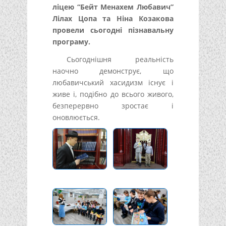
ліцею “Бейт Менахем Любавич”
Лілах Цопа та Ніна Козакова
провели сьогодні пізнавальну
програму.
Сьогоднішня реальність
наочно демонструє, що
любавичський хасидизм існує і
живе і, подібно до всього живого,
безперервно зростає і
оновлюється.