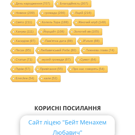
День народження
(707)
Благодійність
(307)
Новини
(299)
громада
(266)
Ліцей
(216)
Свято
(211)
Колель Тора
(188)
Жіночий клуб
(149)
Ханука
(111)
Йорцайт
(108)
Золотий вік
(105)
Хасидізм
(97)
Пам'ятна дата
(88)
JFuture
(88)
Песах
(85)
Любавичський Ребе
(80)
Тижнева глава
(74)
Статьи
(71)
музей громади
(67)
Суккот
(64)
Пурім
(57)
Привітання
(55)
Про нас говорять
(54)
EnerJew
(54)
хали
(52)
КОРИСНІ ПОСИЛАННЯ
Сайт ліцею "Бейт Менахем
Любавич"