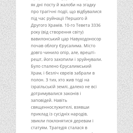
як дні посту й жалоби на згадку
про трагічні події, що відбувалися
під час руйнації Першого й
Другого Храмів. 10-го Тевета 3336
року (від створення світу)
вавилонський цар Навуходоносор
почав облогу Єрусалима. Місто
довго чинило опір, але, врешті-
решт, його захопили і зруйнували.
Було спалено Єрусалимський
Храм, і безліч євреїв забрали в
полон. З тих, хто жив тоді на
ізраїльській землі, далеко не всі
дотримувалися законів і
заповідей. Навіть
священнослужителі, взявши
приклад із сусідніх народів,
звикли поклонятися деревам і
статуям. Трагедія сталася в