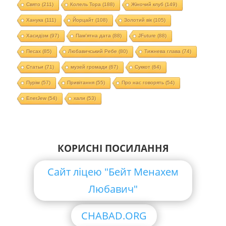
Свято
(211)
Колель Тора
(188)
Жіночий клуб
(149)
Ханука
(111)
Йорцайт
(108)
Золотий вік
(105)
Хасидізм
(97)
Пам'ятна дата
(88)
JFuture
(88)
Песах
(85)
Любавичський Ребе
(80)
Тижнева глава
(74)
Статьи
(71)
музей громади
(67)
Суккот
(64)
Пурім
(57)
Привітання
(55)
Про нас говорять
(54)
EnerJew
(54)
хали
(53)
КОРИСНІ ПОСИЛАННЯ
Сайт ліцею "Бейт Менахем
Любавич"
CHABAD.ORG