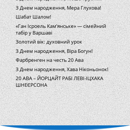
З Днем народження, Мера Глухова!
Шабат Шалом!
«Ган Ісроель Кам’янське» — сімейний
табір у Варшаві
Золотий вік: духовний урок
З Днем народження, Віра Богун!
Фарбренген на честь 20 Ава
З Днем народження, Хава Ніконьонок!
20 АВА – ЙОРЦАЙТ РАБІ ЛЕВІ-ІЦХАКА
ШНЕЄРСОНА