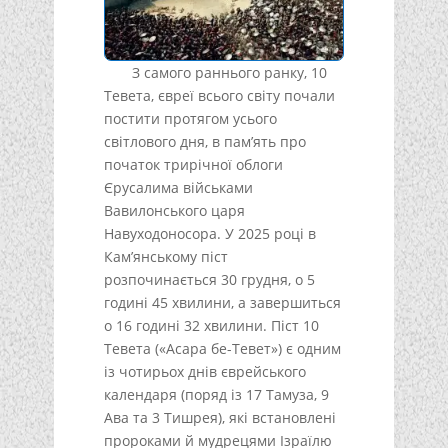
З самого раннього ранку, 10
Тевета, євреї всього світу почали
постити протягом усього
світлового дня, в пам’ять про
початок трирічної облоги
Єрусалима військами
Вавилонського царя
Навуходоносора. У 2025 році в
Кам’янському піст
розпочинається 30 грудня, о 5
годині 45 хвилини, а завершиться
о 16 годині 32 хвилини. Піст 10
Тевета («Асара бе-Тевет») є одним
із чотирьох днів єврейського
календаря (поряд із 17 Тамуза, 9
Ава та 3 Тишрея), які встановлені
пророками й мудрецями Ізраїлю