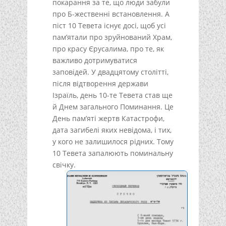
покарання за те, що люди забули
про Б-жественні встановлення. А
піст 10 Тевета існує досі, щоб усі
пам’ятали про зруйнований Храм,
про красу Єрусалима, про те, як
важливо дотримуватися
заповідей. У двадцятому столітті,
після відтворення держави
Ізраїль, день 10-те Тевета став ще
й Днем загального Поминання. Це
День пам’яті жертв Катастрофи,
дата загибелі яких невідома, і тих,
у кого не залишилося рідних. Тому
10 Тевета запалюють поминальну
свічку.