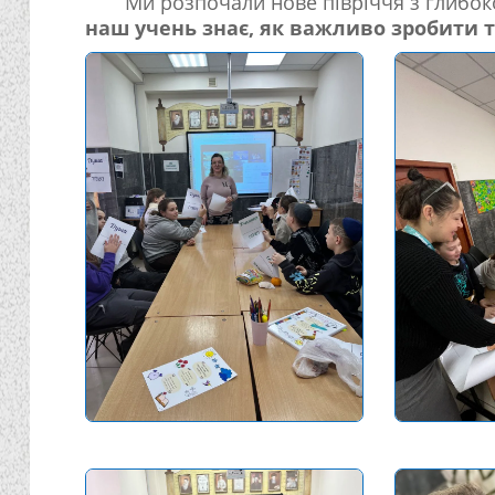
Ми розпочали нове півріччя з глибоко
наш учень знає, як важливо зробити т