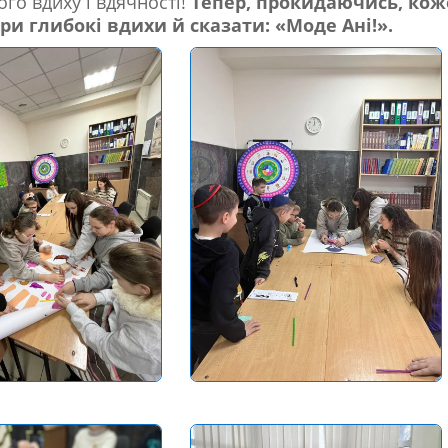
го вдиху і вдячності!
Тепер, прокидаючись, кож
ри глибокі вдихи й сказати: «Моде Ані!».