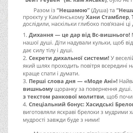
Разом із
“Нешамою”
(Душа) та
“Неш
проєкту у Кам’янському
Хани Стамблер
,
дослідили, наскільки глибоко пов’язані ці 
Дихання — це дар від Вс-вишнього!
М
нашої душі. Діти надували кульки, щоб відч
дає силу тілу і душі.
Секрети дихальної системи!
У веселі
який шлях проходить повітря всередині на
краще спати і думати.
Перші слова дня — «Моде Ані»!
Найва
вишньому
щоранку за повернення душі
з текстом ранкової молитви
, щоб почи
Спеціальний бонус: Хасидські Брело
виготовляли яскраві брелоки з мудрими 
мудрості завжди буде з ними!