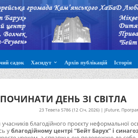
чий садок
Хасидут
Архів публікацій
Історія
ПОЧИНАТИ ДЕНЬ ЗІ СВІТЛА
23 Тевета 5786 (12 Січ, 2026)
|
JFuture
,
Програ
тя учасників благодійного проєкту неформальної ос
ось у
благодійному центрі “Бейт Барух” і синагоз
 просто уроком, а справжньою подорожжю до себе.