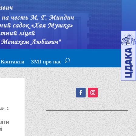
Контакти
ЗМІ про нас
Подписывайтесь!
ми
,
С
віти
і