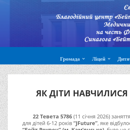
Громада
Ліцей
Дитя
ЯК ДІТИ НАВЧИЛИСЯ 
22 Тевета 5786
(11 січня 2026) занят
для дітей 6-12 років
“JFuture”
, яке відбул
“Бейт Реувен” (м. Кам’янське)
, було не