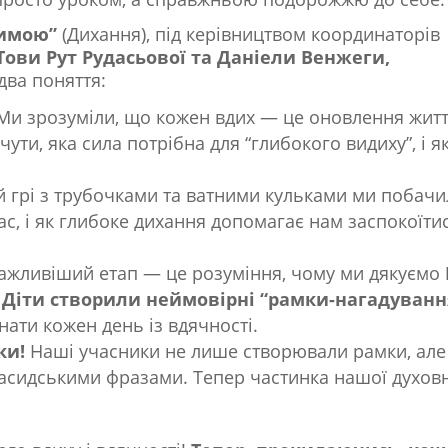
имою”
(Дихання), під керівництвом координаторів
Тови Рут Рудасьової та Даніели Венжеги,
два поняття:
и зрозуміли, що кожен вдих — це оновлення житт
ути, яка сила потрібна для “глибокого видиху”, і я
й грі з трубочками та ватними кульками ми побачи
с, і як глибоке дихання допомагає нам заспокоїтис
жливіший етап — це розуміння, чому ми дякуємо
.
Діти створили неймовірні “рамки-нагадуванн
нати кожен день із вдячності.
ки!
Наші учасники не лише створювали рамки, але
хасидськими фразами. Тепер частинка нашої духов