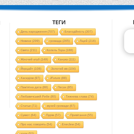
ТЕГИ
Й
День народження
(707)
Благодійність
(307)
Новини
(299)
громада
(265)
Ліцей
(216)
Свято
(211)
Колель Тора
(188)
Жіночий клуб
(149)
Ханука
(111)
Йорцайт
(108)
Золотий вік
(104)
Хасидізм
(97)
JFuture
(88)
Пам'ятна дата
(88)
Песах
(85)
Любавичський Ребе
(80)
Тижнева глава
(74)
Статьи
(71)
музей громади
(67)
Суккот
(64)
Пурім
(57)
Привітання
(55)
Про нас говорять
(54)
EnerJew
(54)
хали
(52)