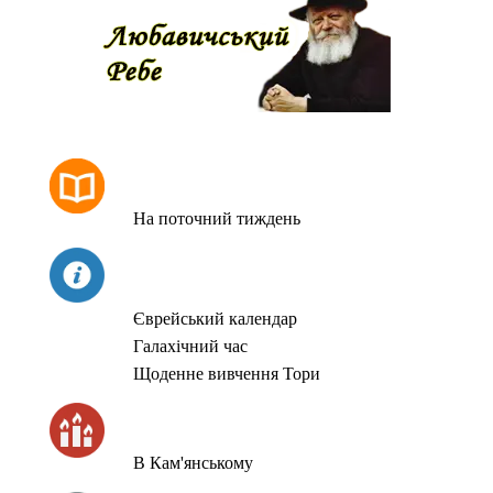
РОЗКЛАД МОЛИТОВ
На поточний тиждень
СЬОГОДНІ
Єврейський календар
Галахічний час
Щоденне вивчення Тори
ЧАС ЗАПАЛЮВАННЯ СВІЧОК
В Кам'янському