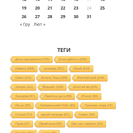
19
20
21
22
23
24
25
26
27
28
29
30
31
« Гру
Лют »
ТЕГИ
День народження
(705)
Благодійність
(308)
Новини
(299)
громада
(267)
Ліцей
(216)
Свято
(211)
Колель Тора
(188)
Жіночий клуб
(149)
Ханука
(111)
Йорцайт
(108)
Золотий вік
(105)
Хасидізм
(97)
Пам'ятна дата
(88)
JFuture
(88)
Песах
(85)
Любавичський Ребе
(80)
Тижнева глава
(74)
Статьи
(71)
музей громади
(67)
Суккот
(64)
Пурім
(57)
Привітання
(55)
Про нас говорять
(54)
EnerJew
(54)
хали
(53)