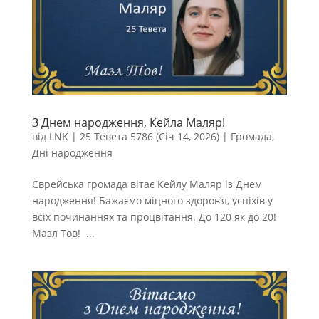
З Днем народження, Кейла Маляр!
від
LNK
|
25 Тевета 5786 (Січ 14, 2026)
|
Громада
,
Дні народження
Єврейська громада вітає Кейлу Маляр із Днем
народження! Бажаємо міцного здоров’я, успіхів у
всіх починаннях та процвітання. До 120 як до 20!
Мазл Тов! ...