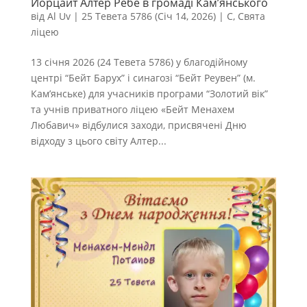
Йорцайт Алтер Ребе в громаді Кам’янського
від
Al Uv
|
25 Тевета 5786 (Січ 14, 2026)
|
С
,
Свята
ліцею
13 січня 2026 (24 Тевета 5786) у благодійному
центрі “Бейт Барух” і синагозі “Бейт Реувен” (м.
Кам’янське) для учасників програми “Золотий вік”
та учнів приватного ліцею «Бейт Менахем
Любавич» відбулися заходи, присвячені Дню
відходу з цього світу Алтер...