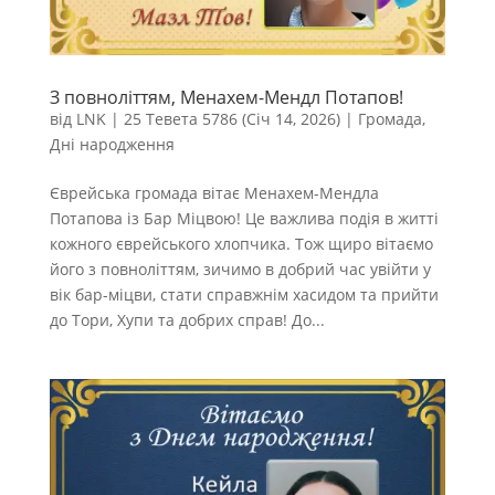
З повноліттям, Менахем-Мендл Потапов!
від
LNK
|
25 Тевета 5786 (Січ 14, 2026)
|
Громада
,
Дні народження
Єврейська громада вітає Менахем-Мендла
Потапова із Бар Міцвою! Це важлива подія в житті
кожного єврейського хлопчика. Тож щиро вітаємо
його з повноліттям, зичимо в добрий час увійти у
вік бар-міцви, стати справжнім хасидом та прийти
до Тори, Хупи та добрих справ! До...