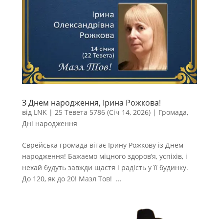
З Днем народження, Ірина Рожкова!
від
LNK
|
25 Тевета 5786 (Січ 14, 2026)
|
Громада
,
Дні народження
Єврейська громада вітає Ірину Рожкову із Днем
народження! Бажаємо міцного здоров’я, успіхів, і
нехай будуть завжди щастя і радість у її будинку.
До 120, як до 20! Мазл Тов! ...