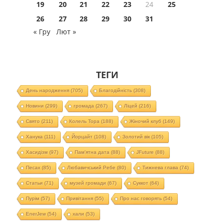
19
20
21
22
23
24
25
26
27
28
29
30
31
« Гру
Лют »
ТЕГИ
День народження
(705)
Благодійність
(308)
Новини
(299)
громада
(267)
Ліцей
(216)
Свято
(211)
Колель Тора
(188)
Жіночий клуб
(149)
Ханука
(111)
Йорцайт
(108)
Золотий вік
(105)
Хасидізм
(97)
Пам'ятна дата
(88)
JFuture
(88)
Песах
(85)
Любавичський Ребе
(80)
Тижнева глава
(74)
Статьи
(71)
музей громади
(67)
Суккот
(64)
Пурім
(57)
Привітання
(55)
Про нас говорять
(54)
EnerJew
(54)
хали
(53)