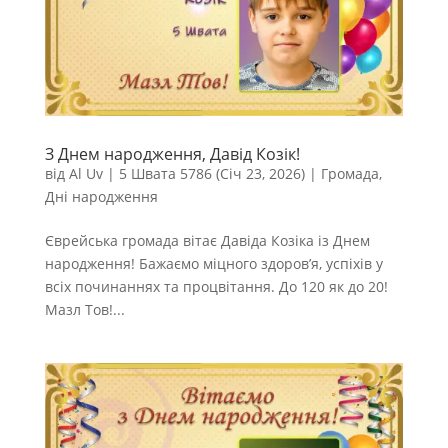
З Днем народження, Давід Козік!
від
Al Uv
|
5 Швата 5786 (Січ 23, 2026)
|
Громада
,
Дні народження
Єврейська громада вітає Давіда Козіка із Днем
народження! Бажаємо міцного здоров’я, успіхів у
всіх починаннях та процвітання. До 120 як до 20!
Мазл Тов!...