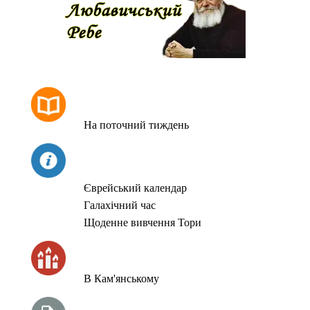
РОЗКЛАД МОЛИТОВ
На поточний тиждень
СЬОГОДНІ
Єврейський календар
Галахічний час
Щоденне вивчення Тори
ЧАС ЗАПАЛЮВАННЯ СВІЧОК
В Кам'янському
ТИЖНЕВА ГЛАВА ТОРИ