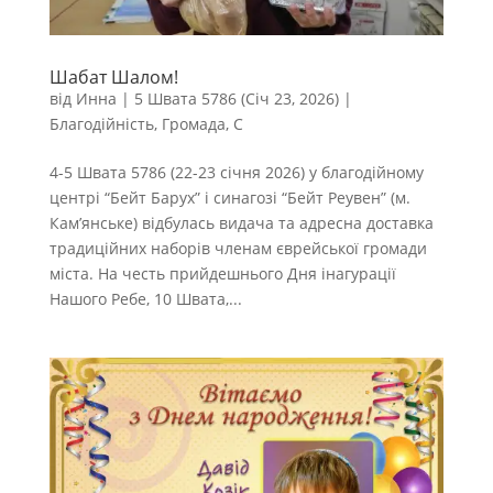
Шабат Шалом!
від
Инна
|
5 Швата 5786 (Січ 23, 2026)
|
Благодійність
,
Громада
,
С
4-5 Швата 5786 (22-23 січня 2026) у благодійному
центрі “Бейт Барух” і синагозі “Бейт Реувен” (м.
Кам’янське) відбулась видача та адресна доставка
традиційних наборів членам єврейської громади
міста. На честь прийдешнього Дня інагурації
Нашого Ребе, 10 Швата,...