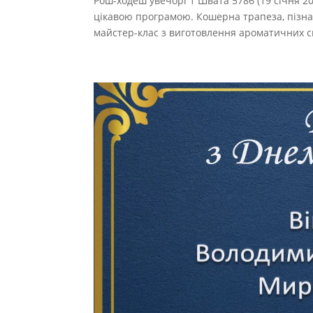
Рош-ходеш увечорі 1 Швата 5786 (19 січня 20
цікавою програмою. Кошерна трапеза, пізна
майстер-клас з виготовлення ароматичних сві