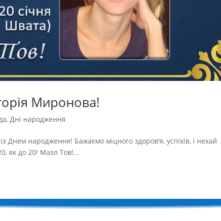
торія Миронова!
да
,
Дні народження
з Днем народження! Бажаємо міцного здоров’я, успіхів, і нехай
0, як до 20! Мазл Тов!...