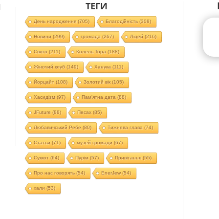
ТЕГИ
Й
День народження
(705)
Благодійність
(308)
Новини
(299)
громада
(267)
Ліцей
(216)
Свято
(211)
Колель Тора
(188)
Жіночий клуб
(149)
Ханука
(111)
Йорцайт
(108)
Золотий вік
(105)
Хасидізм
(97)
Пам'ятна дата
(88)
JFuture
(88)
Песах
(85)
Любавичський Ребе
(80)
Тижнева глава
(74)
Статьи
(71)
музей громади
(67)
Суккот
(64)
Пурім
(57)
Привітання
(55)
Про нас говорять
(54)
EnerJew
(54)
хали
(53)