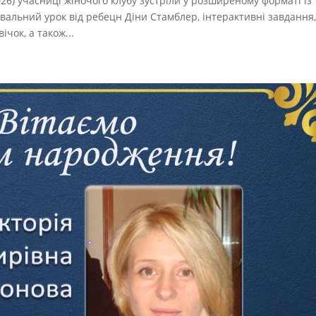
26) учасниці жіночого клубу зустріли у розширеному форматі із
вальний урок від ребецн Діни Стамблер, інтерактивні завдання
чок, а також...