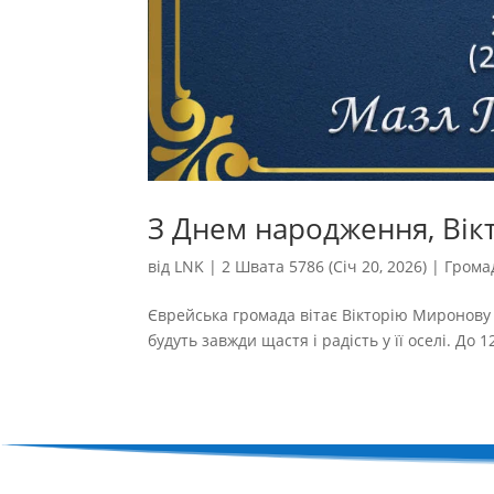
З Днем народження, Вік
від
LNK
|
2 Швата 5786 (Січ 20, 2026)
|
Грома
Єврейська громада вітає Вікторію Миронову і
будуть завжди щастя і радість у її оселі. До 12