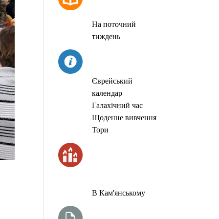
МОЛИТОВ
На поточний
тиждень
СЬОГОДНІ
Єврейський
календар
Галахічний час
Щоденне вивчення
Тори
ЧАС
ЗАПАЛЮВАННЯ
СВІЧОК
В Кам'янському
ТИЖНЕВА