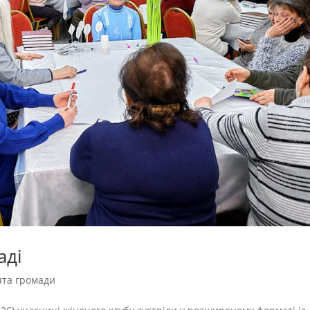
аді
ята громади