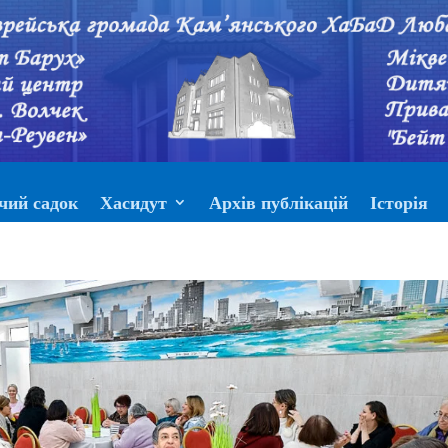
чий садок
Хасидут
Архів публікацій
Історія