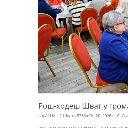
Рош-ходеш Шват у гром
від
Al Uv
|
2 Швата 5786 (Січ 20, 2026)
|
С
,
Св