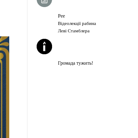
ГЛАВА ТОРИ
,
Рее
Відеолекції рабина
Леві Стамблера
ЙОРЦАЙТИ У
СЕРПНІ
Громада тужить!