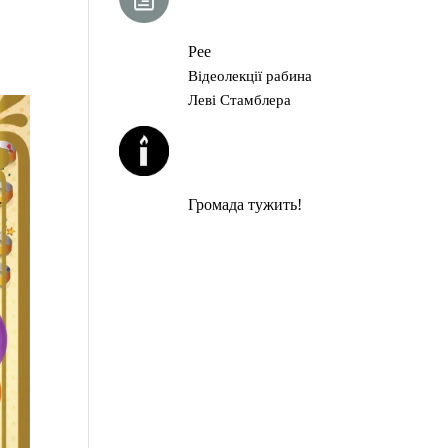
ГЛАВА ТОРИ
Рее
Відеолекції рабина
Леві Стамблера
ЙОРЦАЙТИ У
СЕРПНІ
Громада тужить!