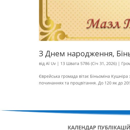
З Днем народження, Бін
від
Al Uv
|
13 Швата 5786 (Січ 31, 2026)
|
Гро
Єврейська громада вітає Біньоміна Кушніра з
починаннях та процвітання. До 120 як до 20! 
КАЛЕНДАР
ПУБЛІКАЦІ