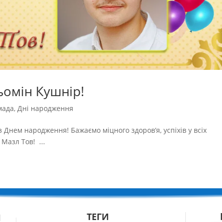
ьомін Кушнір!
мада
,
Дні народження
 Днем народження! Бажаємо міцного здоров’я, успіхів у всіх
Мазл Тов! ...
ТЕГИ
Й