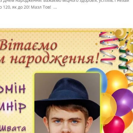
 Днем народження! Бажаємо міцного здоров’я, успіхів, і нехай
 120, як до 20! Мазл Тов! ...