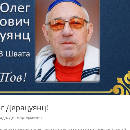
г Дерацуянц!
ада
,
Дні народження