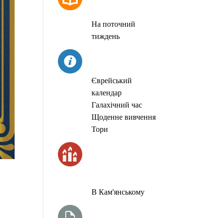
МОЛИТОВ
На поточний
тиждень
СЬОГОДНІ
Єврейський
календар
Галахічний час
Щоденне вивчення
Тори
ЧАС
ЗАПАЛЮВАННЯ
СВІЧОК
В Кам'янському
ТИЖНЕВА