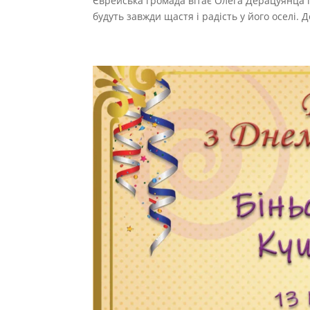
Єврейська громада вітає Олега Дерацуянца із
будуть завжди щастя і радість у його оселі. До