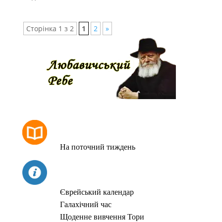
Сторінка 1 з 2
1
2
»
РОЗКЛАД МОЛИТОВ
На поточний тиждень
СЬОГОДНІ
Єврейський календар
Галахічний час
Щоденне вивчення Тори