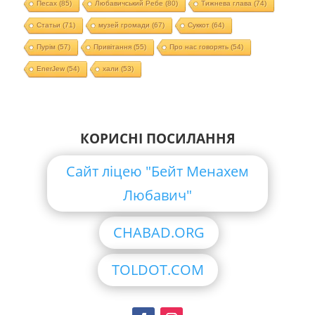
Песах
(85)
Любавичський Ребе
(80)
Тижнева глава
(74)
Статьи
(71)
музей громади
(67)
Суккот
(64)
Пурім
(57)
Привітання
(55)
Про нас говорять
(54)
EnerJew
(54)
хали
(53)
КОРИСНІ ПОСИЛАННЯ
Сайт ліцею "Бейт Менахем
Любавич"
CHABAD.ORG
TOLDOT.COM