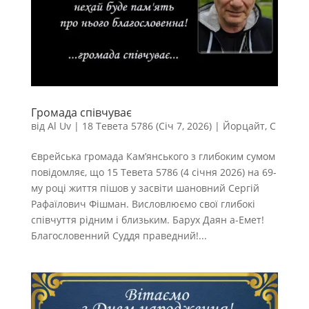
Громада співчуває
від
Al Uv
|
18 Тевета 5786 (Січ 7, 2026)
|
Йорцайт
,
С
Єврейська громада Кам’янського з глибоким сумом
повідомляє, що 15 Тевета 5786 (4 січня 2026) на 69-
му році життя пішов у засвіти шановний Сергій
Рафаїлович Фішман. Висловлюємо свої глибокі
співчуття рідним і близьким. Барух Даян а-Емет!
Благословенний Суддя праведний!...