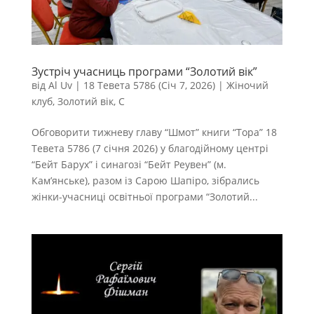
Зустріч учасниць програми “Золотий вік”
від
Al Uv
|
18 Тевета 5786 (Січ 7, 2026)
|
Жіночий
клуб
,
Золотий вік
,
С
Обговорити тижневу главу “Шмот” книги “Тора” 18
Тевета 5786 (7 січня 2026) у благодійному центрі
“Бейт Барух” і синагозі “Бейт Реувен” (м.
Кам’янське), разом із Сарою Шапіро, зібрались
жінки-учасниці освітньої програми “Золотий...