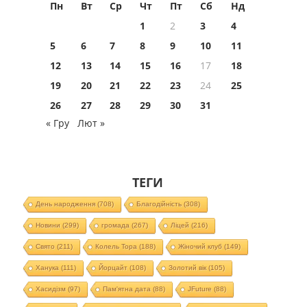
Пн
Вт
Ср
Чт
Пт
Сб
Нд
1
2
3
4
5
6
7
8
9
10
11
12
13
14
15
16
17
18
19
20
21
22
23
24
25
26
27
28
29
30
31
« Гру
Лют »
ТЕГИ
День народження
(708)
Благодійність
(308)
Новини
(299)
громада
(267)
Ліцей
(216)
Свято
(211)
Колель Тора
(188)
Жіночий клуб
(149)
Ханука
(111)
Йорцайт
(108)
Золотий вік
(105)
Хасидізм
(97)
Пам'ятна дата
(88)
JFuture
(88)