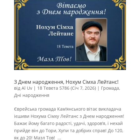
З Днем народження, Нохум Сімха Лейтанс!
від
Al Uv
|
18 Тевета 5786 (Січ 7, 2026)
|
Громада
,
Дні народження
Єврейська громада Кам’янського вітає викладача
ієшиви Нохума Сімху Лейтанс з Днем народження!
Бажає йому багато радості, удачі, здоров’я, і нехай
прийде він до Тори, Хупи та добрих справ! До 120,
як до 20! Мазл Тов! ...