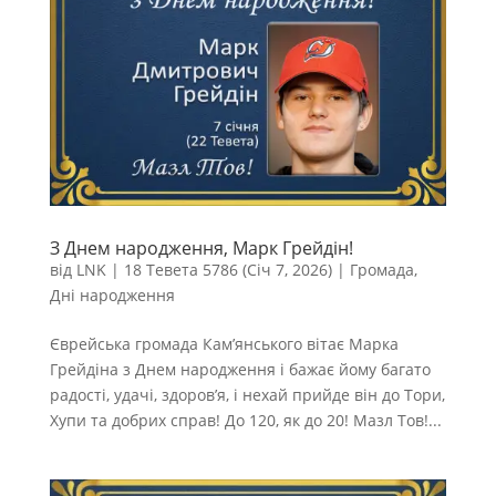
З Днем народження, Марк Грейдін!
від
LNK
|
18 Тевета 5786 (Січ 7, 2026)
|
Громада
,
Дні народження
Єврейська громада Кам’янського вітає Марка
Грейдіна з Днем народження і бажає йому багато
радості, удачі, здоров’я, і нехай прийде він до Тори,
Хупи та добрих справ! До 120, як до 20! Мазл Тов!...