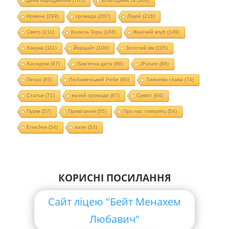
День народження
(705)
Благодійність
(308)
Новини
(299)
громада
(267)
Ліцей
(216)
Свято
(211)
Колель Тора
(188)
Жіночий клуб
(149)
Ханука
(111)
Йорцайт
(108)
Золотий вік
(105)
Хасидізм
(97)
Пам'ятна дата
(88)
JFuture
(88)
Песах
(85)
Любавичський Ребе
(80)
Тижнева глава
(74)
Статьи
(71)
музей громади
(67)
Суккот
(64)
Пурім
(57)
Привітання
(55)
Про нас говорять
(54)
EnerJew
(54)
хали
(53)
КОРИСНІ ПОСИЛАННЯ
Сайт ліцею "Бейт Менахем
Любавич"