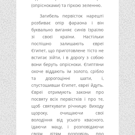
(опрісноками) та гіркою зеленню.
Загибель первісток нарешті
розбиває опір фараона і він
буквально виганяє синів Ізраїлю
зі своєї країни. Настільки
поспішно залишають євреї
Єгипет, що приготовлене тісто не
встигає зійти, і в дорогу з собою
вони беруть опрісноки. Єгиптяни
охоче віддають їм золото, срібло
та дорогоцінні шати, і,
спустошивши Єгипет, євреї йдуть.
Євреї отримують закони про
посвяту всіх первістків і про те,
щоб святкувати річницю Виходу
щороку, очищаючи свої
володіння від усього квасного,
їдаючи мацу, і розповідаючи
своїм дітям розповідь про