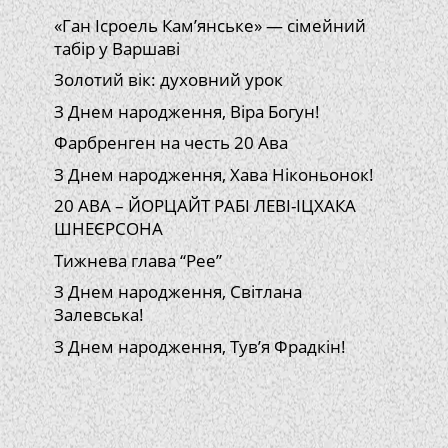
«Ган Ісроель Кам’янське» — сімейний
табір у Варшаві
Золотий вік: духовний урок
З Днем народження, Віра Богун!
Фарбренген на честь 20 Ава
З Днем народження, Хава Ніконьонок!
20 АВА – ЙОРЦАЙТ РАБІ ЛЕВІ-ІЦХАКА
ШНЕЄРСОНА
Тижнева глава “Рее”
З Днем народження, Світлана
Залевська!
З Днем народження, Тув’я Фрадкін!