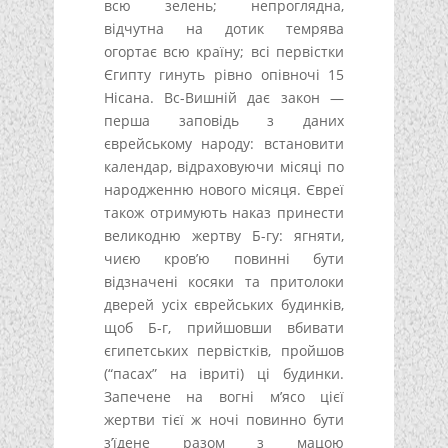
всю зелень; непроглядна,
відчутна на дотик темрява
огортає всю країну; всі первістки
Єгипту гинуть рівно опівночі 15
Нісана. Вс-Вишній дає закон —
перша заповідь з даних
єврейському народу: встановити
календар, відраховуючи місяці по
народженню нового місяця. Євреї
також отримують наказ принести
великодню жертву Б-гу: ягняти,
чиєю кров’ю повинні бути
відзначені косяки та притолоки
дверей усіх єврейських будинків,
щоб Б-г, прийшовши вбивати
єгипетських первістків, пройшов
(“пасах” на івриті) ці будинки.
Запечене на вогні м’ясо цієї
жертви тієї ж ночі повинно бути
з’їдене разом з мацою