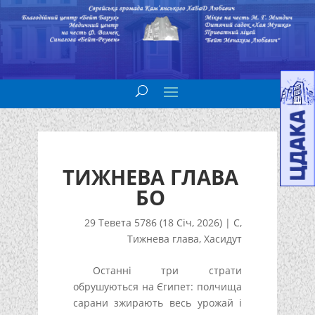
ТИЖНЕВА ГЛАВА
БО
29 Тевета 5786 (18 Січ, 2026)
|
С
,
Тижнева глава
,
Хасидут
Останні три страти
обрушуються на Єгипет: полчища
сарани зжирають весь урожай і