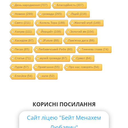
День народження
(707)
Благодійність
(307)
Новини
(299)
громада
(265)
Ліцей
(216)
Свято
(211)
Колель Тора
(188)
Жіночий клуб
(149)
Ханука
(111)
Йорцайт
(108)
Золотий вік
(104)
Хасидізм
(97)
JFuture
(88)
Пам'ятна дата
(88)
Песах
(85)
Любавичський Ребе
(80)
Тижнева глава
(74)
Статьи
(71)
музей громади
(67)
Суккот
(64)
Пурім
(57)
Привітання
(55)
Про нас говорять
(54)
EnerJew
(54)
хали
(52)
КОРИСНІ ПОСИЛАННЯ
Сайт ліцею "Бейт Менахем
Любавич"