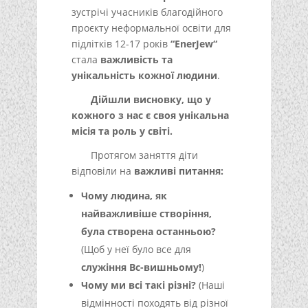
зустрічі учасників благодійного
проєкту неформальної освіти для
підлітків 12-17 років
“EnerJew“
стала
важливість та
унікальність кожної людини
.
Дійшли висновку, що у
кожного з нас є своя унікальна
місія та роль у світі.
Протягом заняття діти
відповіли на
важливі питання:
Чому людина, як
найважливіше створіння,
була створена останньою?
(Щоб у неї було все для
служіння Вс-вишньому!
)
Чому ми всі такі різні?
(Наші
відмінності походять від різної