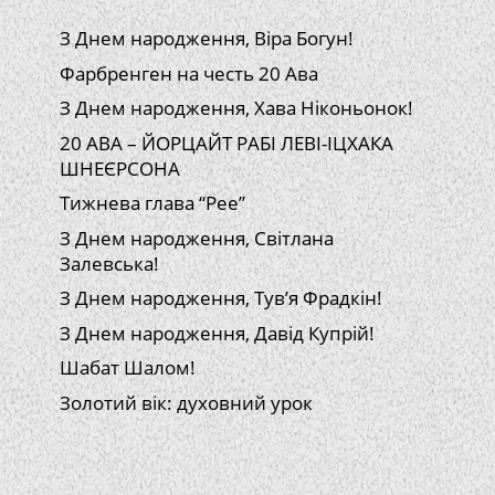
З Днем народження, Віра Богун!
Фарбренген на честь 20 Ава
З Днем народження, Хава Ніконьонок!
20 АВА – ЙОРЦАЙТ РАБІ ЛЕВІ-ІЦХАКА
ШНЕЄРСОНА
Тижнева глава “Рее”
З Днем народження, Світлана
Залевська!
З Днем народження, Тув’я Фрадкін!
З Днем народження, Давід Купрій!
Шабат Шалом!
Золотий вік: духовний урок