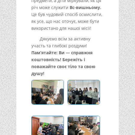
предмети, а діти міркували, як ця
річ може служити
Вс-вишньому.
Це був чудовий спосіб осмислити,
як усе, що нас оточує, може бути
використано для нашої місії!
Дякуємо всім за активну
участь та глибокі роздуми!
Пам’ятайте: Ви — справжня
коштовність! Бережіть і
поважайте своє тіло та свою
душу!