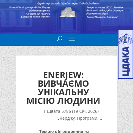
ENERJEW:
ВИВЧАЄМО
УНІКАЛЬНУ
МІСІЮ ЛЮДИНИ
1 Швата 5786 (19 Січ, 2026)
|
Енерджу
,
Програми
,
С
Темою обговорення
на