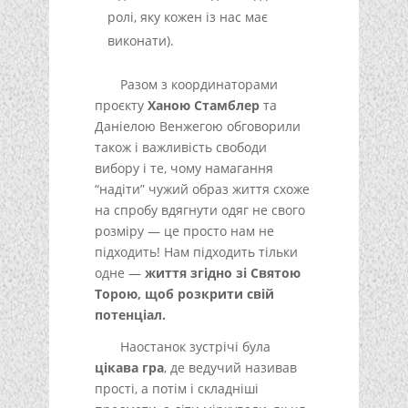
ролі, яку кожен із нас має
виконати).
Разом з координаторами
проєкту
Ханою Стамблер
та
Даніелою Венжегою обговорили
також і важливість свободи
вибору і те, чому намагання
“надіти” чужий образ життя схоже
на спробу вдягнути одяг не свого
розміру — це просто нам не
підходить! Нам підходить тільки
одне —
життя згідно зі Святою
Торою, щоб розкрити свій
потенціал.
Наостанок зустрічі була
цікава гра
, де ведучий називав
прості, а потім і складніші