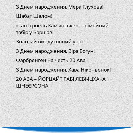
З Днем народження, Мера Глухова!
Шабат Шалом!
«Ган Ісроель Кам’янське» — сімейний
табір у Варшаві
Золотий вік: духовний урок
З Днем народження, Віра Богун!
Фарбренген на честь 20 Ава
З Днем народження, Хава Ніконьонок!
20 АВА – ЙОРЦАЙТ РАБІ ЛЕВІ-ІЦХАКА
ШНЕЄРСОНА