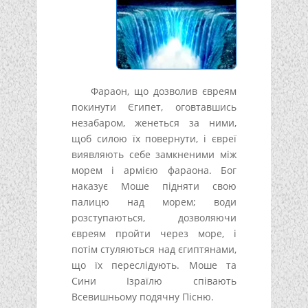
Фараон, що дозволив євреям
покинути Єгипет, оговтавшись
незабаром, женеться за ними,
щоб силою їх повернути, і євреї
виявляють себе замкненими між
морем і армією фараона. Бог
наказує Моше підняти свою
палицю над морем; води
розступаються, дозволяючи
євреям пройти через море, і
потім стуляються над єгиптянами,
що їх переслідують. Моше та
Сини Ізраїлю співають
Всевишньому подячну Пісню.