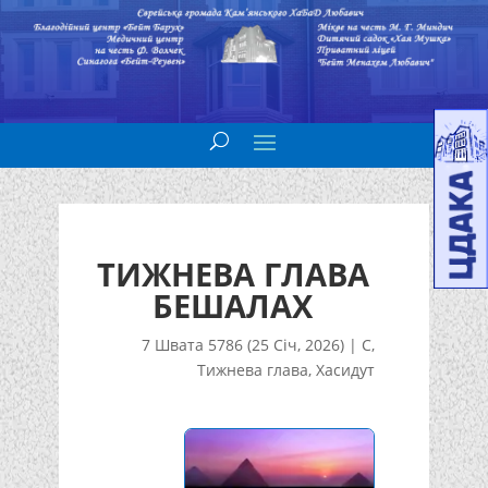
ТИЖНЕВА ГЛАВА
БЕШАЛАХ
7 Швата 5786 (25 Січ, 2026)
|
С
,
Тижнева глава
,
Хасидут