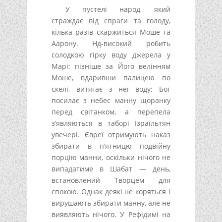
У пустелі народ, який
страждає від спраги та голоду,
кілька разів скаржиться Моше та
Аарону. Нд-високий робить
солодкою гірку воду джерела у
Марі; пізніше за Його велінням
Моше, вдаривши палицею по
скелі, витягає з неї воду; Бог
посилає з небес манну щоранку
перед світанком, а перепела
з’являються в таборі Ізраїльтян
увечері. Євреї отримують наказ
збирати в п’ятницю подвійну
порцію манни, оскільки нічого не
випадатиме в Шабат — день,
встановлений Творцем для
спокою. Однак деякі не коряться і
вирушають збирати манну, але не
виявляють нічого. У Рефідимі на