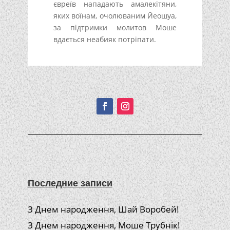
євреїв нападають амалекітяни,
яких воїнам, очолюваним Йеошуа,
за підтримки молитов Моше
вдається неабияк потріпати.
Подписывайтесь!
Последние записи
З Днем народження, Шай Воробей!
З Днем народження, Моше Трубнік!