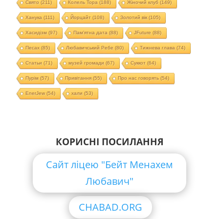
Свято
(211)
Колель Тора
(188)
Жіночий клуб
(149)
Ханука
(111)
Йорцайт
(108)
Золотий вік
(105)
Хасидізм
(97)
Пам'ятна дата
(88)
JFuture
(88)
Песах
(85)
Любавичський Ребе
(80)
Тижнева глава
(74)
Статьи
(71)
музей громади
(67)
Суккот
(64)
Пурім
(57)
Привітання
(55)
Про нас говорять
(54)
EnerJew
(54)
хали
(53)
КОРИСНІ ПОСИЛАННЯ
Сайт ліцею "Бейт Менахем
Любавич"
CHABAD.ORG