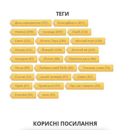
ТЕГИ
День народження
(707)
Благодійність
(307)
Новини
(299)
громада
(265)
Ліцей
(216)
Свято
(211)
Колель Тора
(188)
Жіночий клуб
(149)
Ханука
(111)
Йорцайт
(108)
Золотий вік
(104)
Хасидізм
(97)
JFuture
(88)
Пам'ятна дата
(88)
Песах
(85)
Любавичський Ребе
(80)
Тижнева глава
(74)
Статьи
(71)
музей громади
(67)
Суккот
(64)
Пурім
(57)
Привітання
(55)
Про нас говорять
(54)
EnerJew
(54)
хали
(52)
КОРИСНІ ПОСИЛАННЯ