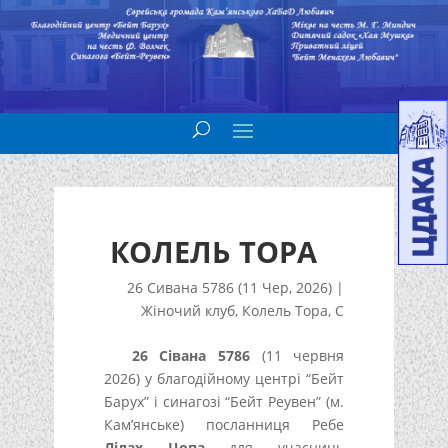
КОЛЕЛЬ ТОРА
26 Сивана 5786 (11 Чер, 2026)
|
Жіночий клуб
,
Колель Тора
,
С
26 Сівана 5786
(11 червня
2026) у благодійному центрі “Бейт
Барух” і синагозі “Бейт Реувен” (м.
Кам’янське) посланниця Ребе
Лілах Цопа
для учасниць