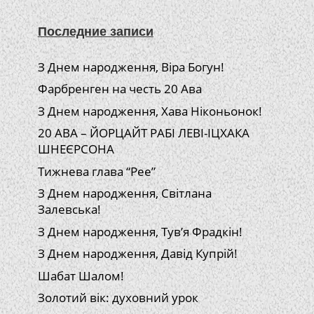
Последние записи
З Днем народження, Віра Богун!
Фарбренген на честь 20 Ава
З Днем народження, Хава Ніконьонок!
20 АВА – ЙОРЦАЙТ РАБІ ЛЕВІ-ІЦХАКА
ШНЕЄРСОНА
Тижнева глава “Рее”
З Днем народження, Світлана
Залевська!
З Днем народження, Тув’я Фрадкін!
З Днем народження, Давід Купрій!
Шабат Шалом!
Золотий вік: духовний урок