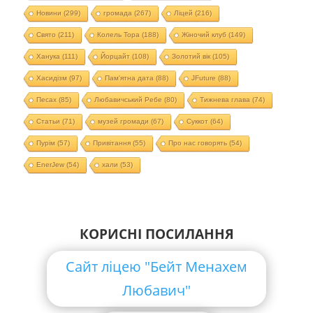
Новини
(299)
громада
(267)
Ліцей
(216)
Свято
(211)
Колель Тора
(188)
Жіночий клуб
(149)
Ханука
(111)
Йорцайт
(108)
Золотий вік
(105)
Хасидізм
(97)
Пам'ятна дата
(88)
JFuture
(88)
Песах
(85)
Любавичський Ребе
(80)
Тижнева глава
(74)
Статьи
(71)
музей громади
(67)
Суккот
(64)
Пурім
(57)
Привітання
(55)
Про нас говорять
(54)
EnerJew
(54)
хали
(53)
КОРИСНІ ПОСИЛАННЯ
Сайт ліцею "Бейт Менахем
Любавич"