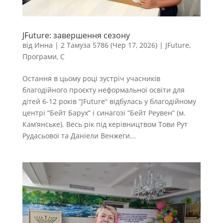
JFuture: завершення сезону
від
Инна
|
2 Тамуза 5786 (Чер 17, 2026)
|
JFuture
,
Програми
,
С
Остання в цьому році зустріч учасників
благодійного проєкту неформальної освіти для
дітей 6-12 років “JFuture“ відбулась у благодійному
центрі “Бейт Барух” і синагозі “Бейт Реувен” (м.
Кам’янське). Весь рік під керівництвом Тови Рут
Рудасьової та Даніели Венжеги...