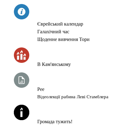
СЬОГОДНІ
Єврейський календар
Галахічний час
Щоденне вивчення Тори
ЧАС ЗАПАЛЮВАННЯ СВІЧОК
В Кам'янському
ТИЖНЕВА ГЛАВА ТОРИ
Рее
Відеолекції рабина Леві Стамблера
ЙОРЦАЙТИ У СЕРПНІ
Громада тужить!