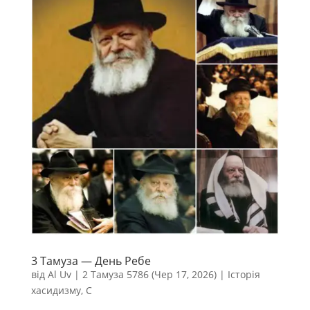
3 Тамуза — День Ребе
від
Al Uv
|
2 Тамуза 5786 (Чер 17, 2026)
|
Історія
хасидизму
,
С