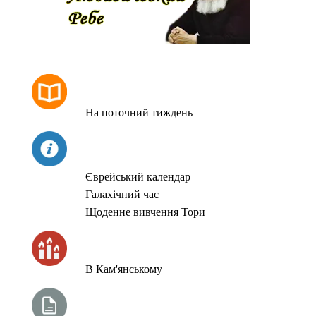
РОЗКЛАД МОЛИТОВ
На поточний тиждень
СЬОГОДНІ
Єврейський календар
Галахічний час
Щоденне вивчення Тори
ЧАС ЗАПАЛЮВАННЯ СВІЧОК
В Кам'янському
ТИЖНЕВА ГЛАВА ТОРИ