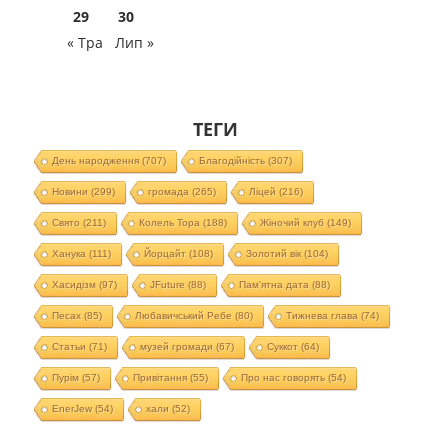
29
30
« Тра
Лип »
ТЕГИ
День народження
(707)
Благодійність
(307)
Новини
(299)
громада
(265)
Ліцей
(216)
Свято
(211)
Колель Тора
(188)
Жіночий клуб
(149)
Ханука
(111)
Йорцайт
(108)
Золотий вік
(104)
Хасидізм
(97)
JFuture
(88)
Пам'ятна дата
(88)
Песах
(85)
Любавичський Ребе
(80)
Тижнева глава
(74)
Статьи
(71)
музей громади
(67)
Суккот
(64)
Пурім
(57)
Привітання
(55)
Про нас говорять
(54)
EnerJew
(54)
хали
(52)