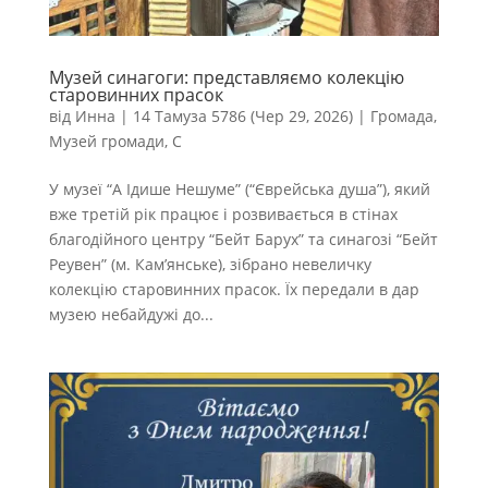
Музей синагоги: представляємо колекцію
старовинних прасок
від
Инна
|
14 Тамуза 5786 (Чер 29, 2026)
|
Громада
,
Музей громади
,
С
У музеї “А Ідише Нешуме” (“Єврейська душа”), який
вже третій рік працює і розвивається в стінах
благодійного центру “Бейт Барух” та синагозі “Бейт
Реувен” (м. Кам’янське), зібрано невеличку
колекцію старовинних прасок. Їх передали в дар
музею небайдужі до...