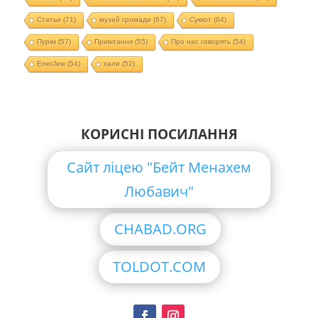
Статьи
(71)
музей громади
(67)
Суккот
(64)
Пурім
(57)
Привітання
(55)
Про нас говорять
(54)
EnerJew
(54)
хали
(52)
КОРИСНІ ПОСИЛАННЯ
Сайт ліцею "Бейт Менахем
Любавич"
CHABAD.ORG
TOLDOT.COM