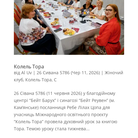
Колель Тора
від
Al Uv
|
26 Сивана 5786 (Чер 11, 2026)
|
Жіночий
клуб
,
Колель Тора
,
С
26 Сівана 5786 (11 червня 2026) у благодійному
центрі “Бейт Барух” і синагозі “Бейт Реувен” (м.
Кам’янське) посланниця Ребе Лілах Цопа для
учасниць Міжнародного освітнього проєкту
“Колель Тора” провела духовний урок за книгою
Тора. Темою уроку стала тижнева...