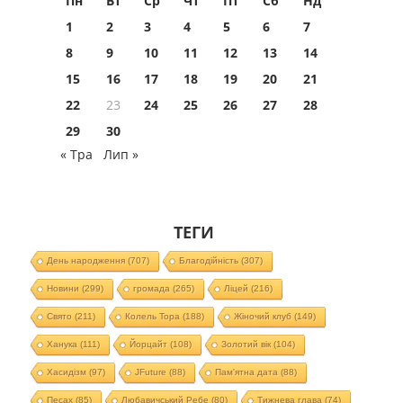
Пн
Вт
Ср
Чт
Пт
Сб
Нд
1
2
3
4
5
6
7
8
9
10
11
12
13
14
15
16
17
18
19
20
21
22
23
24
25
26
27
28
29
30
« Тра
Лип »
ТЕГИ
День народження
(707)
Благодійність
(307)
Новини
(299)
громада
(265)
Ліцей
(216)
Свято
(211)
Колель Тора
(188)
Жіночий клуб
(149)
Ханука
(111)
Йорцайт
(108)
Золотий вік
(104)
Хасидізм
(97)
JFuture
(88)
Пам'ятна дата
(88)
Песах
(85)
Любавичський Ребе
(80)
Тижнева глава
(74)