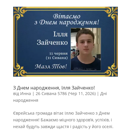
З Днем народження, Ілля Зайченко!
від
Инна
|
26 Сивана 5786 (Чер 11, 2026)
|
Дні
народження
Єврейська громада вітає Іллю Зайченко з Днем
народження! Бажаємо міцного здоров’я, успіхів, і
нехай будуть завжди щастя і радість у його оселі.