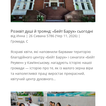
Розквіт душі й троянд: «Бейт Барух» сьогодні
від
Инна
|
26 Сивана 5786 (Чер 11, 2026)
|
Громада
,
С
Яскраві квіти, які наповнили барвами територію
благодійного центру «Бейт Барух» і синагоги «Бейт
Реувен» у Кам’янському, нагадують історію нашої
громади — історію про те, як із малого зерна віри
та наполегливої праці виростає прекрасний,
квітучий центр духовного...