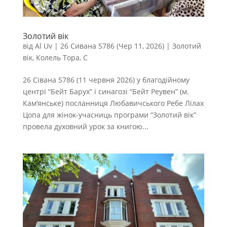
Золотий вік
від
Al Uv
|
26 Сивана 5786 (Чер 11, 2026)
|
Золотий
вік
,
Колель Тора
,
С
26 Сівана 5786 (11 червня 2026) у благодійному
центрі “Бейт Барух” і синагозі “Бейт Реувен” (м.
Кам’янське) посланниця Любавичського Ребе Лілах
Цопа для жінок-учасниць програми “Золотий вік”
провела духовний урок за книгою...