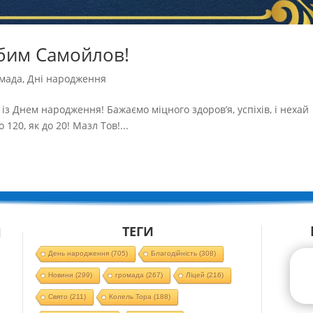
бим Самойлов!
мада
,
Дні народження
з Днем народження! Бажаємо міцного здоров’я, успіхів, і нехай
 120, як до 20! Мазл Тов!...
ТЕГИ
Й
День народження
(705)
Благодійність
(308)
Новини
(299)
громада
(267)
Ліцей
(216)
Свято
(211)
Колель Тора
(188)