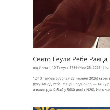
Свято Геули Ребе Раяца
від
Инна
|
10 Тамуза 5786 (Чер 25, 2026)
|
Іс
12-13 Тамуза 5786 (27-28 червня 2026) євре
руху ХаБаД Ребе Раяца і, водночас, — 146-у
очолив рух ХаБаД у 5680 році (1920). Його ча