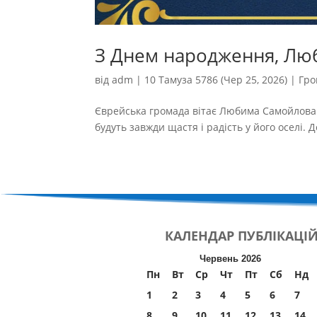
З Днем народження, Лю
від
adm
|
10 Тамуза 5786 (Чер 25, 2026)
|
Гро
Єврейська громада вітає Любима Самойлова і
будуть завжди щастя і радість у його оселі. До
КАЛЕНДАР
ПУБЛІКАЦІ
Червень 2026
Пн
Вт
Ср
Чт
Пт
Сб
Нд
1
2
3
4
5
6
7
8
9
10
11
12
13
14