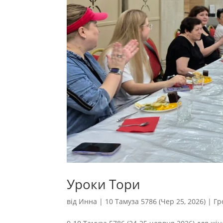
Уроки Тори
від
Инна
|
10 Тамуза 5786 (Чер 25, 2026)
|
Гр