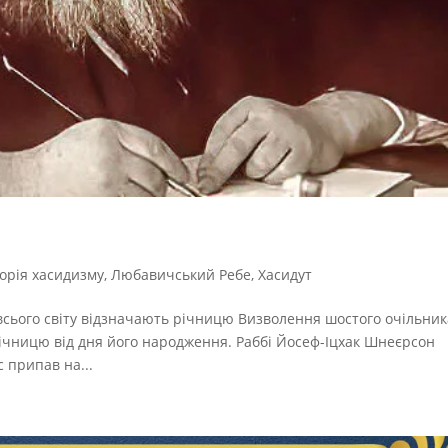
торія хасидизму
,
Любавичський Ребе
,
Хасидут
ї всього світу відзначають річницю Визволення шостого очільни
 річницю від дня його народження. Раббі Йосеф-Іцхак Шнеєрсон
с припав на...