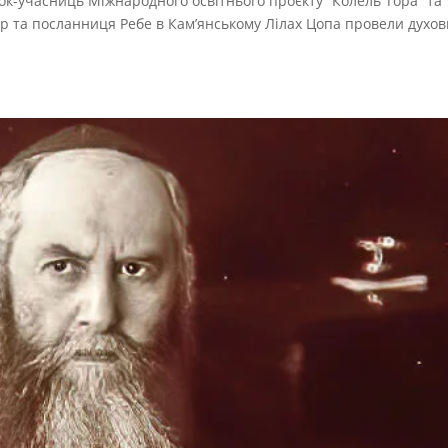
нок-учасниць Міжнародного освітнього проєкту “Колель Тора” та
р та посланниця Ребе в Кам’янському Лілах Цопа провели духов