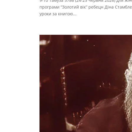
9-10 Тамуза 5786 (24-25 червня 2026) для жі
програми “Золотий вік” ребецн Діна Стамбле
уроки за книгою...