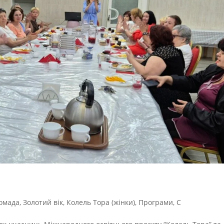
омада
,
Золотий вік
,
Колель Тора (жінки)
,
Програми
,
С