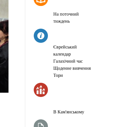
МОЛИТОВ
На поточний
тиждень
СЬОГОДНІ
Єврейський
календар
Галахічний час
Щоденне вивчення
Тори
ЧАС
ЗАПАЛЮВАННЯ
СВІЧОК
В Кам'янському
ТИЖНЕВА