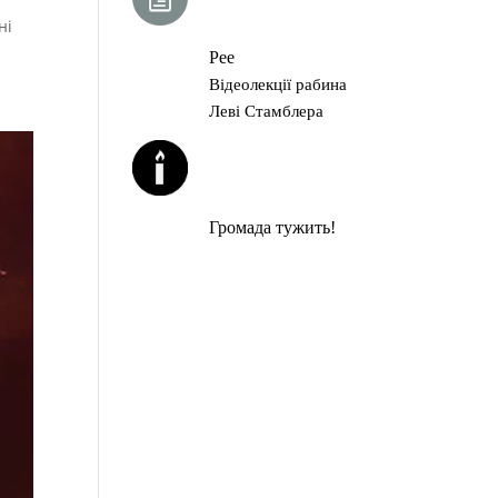
ГЛАВА ТОРИ
ні
Рее
Відеолекції рабина
Леві Стамблера
ЙОРЦАЙТИ У
СЕРПНІ
Громада тужить!