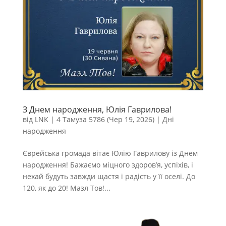
З Днем народження, Юлія Гаврилова!
від
LNK
|
4 Тамуза 5786 (Чер 19, 2026)
|
Дні
народження
Єврейська громада вітає Юлію Гаврилову із Днем
народження! Бажаємо міцного здоров’я, успіхів, і
нехай будуть завжди щастя і радість у її оселі. До
120, як до 20! Мазл Тов!...