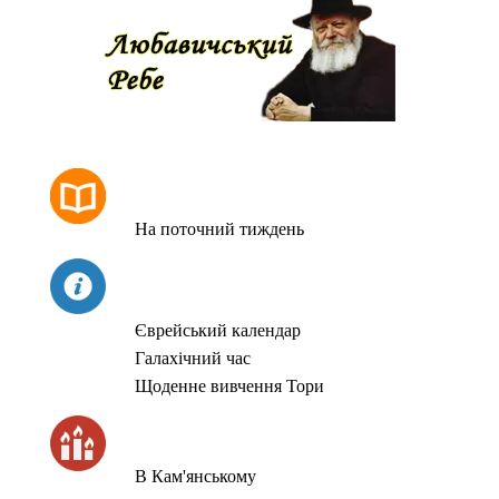
РОЗКЛАД МОЛИТОВ
На поточний тиждень
СЬОГОДНІ
Єврейський календар
Галахічний час
Щоденне вивчення Тори
ЧАС ЗАПАЛЮВАННЯ СВІЧОК
В Кам'янському