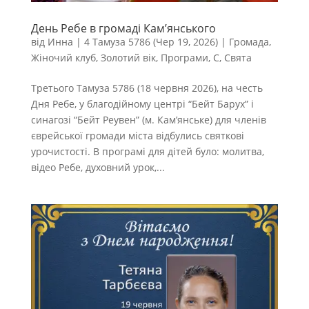
День Ребе в громаді Кам’янського
від
Инна
|
4 Тамуза 5786 (Чер 19, 2026)
|
Громада
,
Жіночий клуб
,
Золотий вік
,
Програми
,
С
,
Свята
Третього Тамуза 5786 (18 червня 2026), на честь
Дня Ребе, у благодійному центрі “Бейт Барух” і
синагозі “Бейт Реувен” (м. Кам’янське) для членів
єврейської громади міста відбулись святкові
урочистості. В програмі для дітей було: молитва,
відео Ребе, духовний урок,...