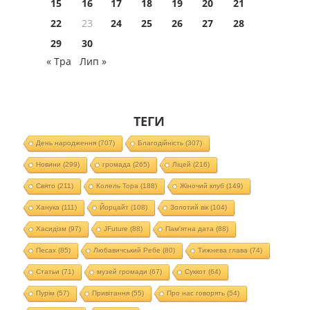
15
16
17
18
19
20
21
22
23
24
25
26
27
28
29
30
« Тра
Лип »
ТЕГИ
День народження
(707)
Благодійність
(307)
Новини
(299)
громада
(265)
Ліцей
(216)
Свято
(211)
Колель Тора
(188)
Жіночий клуб
(149)
Ханука
(111)
Йорцайт
(108)
Золотий вік
(104)
Хасидізм
(97)
JFuture
(88)
Пам'ятна дата
(88)
Песах
(85)
Любавичський Ребе
(80)
Тижнева глава
(74)
Статьи
(71)
музей громади
(67)
Суккот
(64)
Пурім
(57)
Привітання
(55)
Про нас говорять
(54)