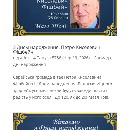
З Днем народження, Петро Киселевич
Фішбейн!
від
adm
|
4 Тамуза 5786 (Чер 19, 2026)
|
Громада
,
Дні народження
Єврейська громада вітає Петра Киселевича
Фішбейна із Днем народження! Бажаємо міцного
здоров’я, успіхів, і нехай будуть завжди щастя і
радість у його оселі. До 120, як до 20! Мазл Тов!...