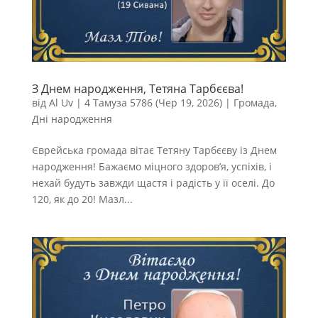
З Днем народження, Тетяна Тарбєєва!
від
Al Uv
|
4 Тамуза 5786 (Чер 19, 2026)
|
Громада
,
Дні народження
Єврейська громада вітає Тетяну Тарбєєву із Днем
народження! Бажаємо міцного здоров’я, успіхів, і
нехай будуть завжди щастя і радість у її оселі. До
120, як до 20! Мазл...