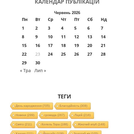
КАЛЕНДАР
ПУБЛІКАЦІЙ
Червень 2026
Пн
Вт
Ср
Чт
Пт
Сб
Нд
1
2
3
4
5
6
7
8
9
10
11
12
13
14
15
16
17
18
19
20
21
22
23
24
25
26
27
28
29
30
« Тра
Лип »
ТЕГИ
День народження
(705)
Благодійність
(308)
Новини
(299)
громада
(267)
Ліцей
(216)
Свято
(211)
Колель Тора
(188)
Жіночий клуб
(149)
Ханука
(111)
Йорцайт
(108)
Золотий вік
(105)