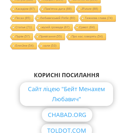
Хасидізм
(97)
Пам'ятна дата
(88)
JFuture
(88)
Песах
(85)
Любавичський Ребе
(80)
Тижнева глава
(74)
Статьи
(71)
музей громади
(67)
Суккот
(64)
Пурім
(57)
Привітання
(55)
Про нас говорять
(54)
EnerJew
(54)
хали
(53)
КОРИСНІ ПОСИЛАННЯ
Сайт ліцею "Бейт Менахем
Любавич"
CHABAD.ORG
TOLDOT.COM