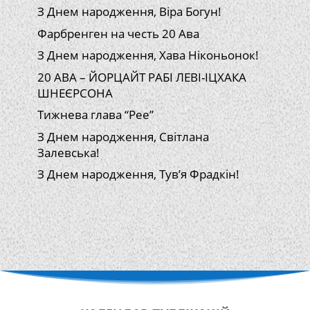
З Днем народження, Віра Богун!
Фарбренген на честь 20 Ава
З Днем народження, Хава Ніконьонок!
20 АВА – ЙОРЦАЙТ РАБІ ЛЕВІ-ІЦХАКА
ШНЕЄРСОНА
Тижнева глава “Рее”
З Днем народження, Світлана
Залевська!
З Днем народження, Тув’я Фрадкін!