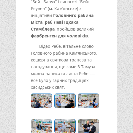
“Бейт Барух” і синагозі “Бейт
Реувен” (м. Кам’янське) з
ініціативи
Головниго рабина
міста, реб Леві Іцхака
Стамблера
, пройшов великий
фарбренген для чоловіків
.
Відео Ребе, вітальне слово
Головного рабина Кам’янського,
кошерна святкова трапеза та
нагадування, що саме 3 Тамуза
можна написати листа Ребе -—
все було у гарних традиціях
хасидських свят.