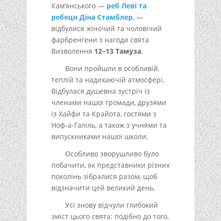
Кам’янського —
реб Леві та
ребецн Діна Стамблер
, —
відбулися жіночий та чоловічий
фарбренгени з нагоди свята
Визволення
12–13 Тамуза
.
Вони пройшли в особливій,
теплій та надихаючій атмосфері.
Відбулася душевна зустріч із
членами нашої громади, друзями
із Хайфи та Крайота, гостями з
Ноф-а-Галіль, а також з учнями та
випускниками нашої школи.
Особливо зворушливо було
побачити, як представники різних
поколінь зібралися разом, щоб
відзначити цей великий день.
Усі знову відчули глибокий
зміст цього свята: подібно до того,