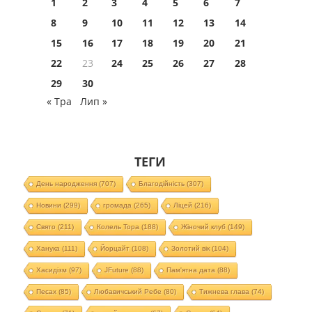
1
2
3
4
5
6
7
8
9
10
11
12
13
14
15
16
17
18
19
20
21
22
23
24
25
26
27
28
29
30
« Тра
Лип »
ТЕГИ
День народження
(707)
Благодійність
(307)
Новини
(299)
громада
(265)
Ліцей
(216)
Свято
(211)
Колель Тора
(188)
Жіночий клуб
(149)
Ханука
(111)
Йорцайт
(108)
Золотий вік
(104)
Хасидізм
(97)
JFuture
(88)
Пам'ятна дата
(88)
Песах
(85)
Любавичський Ребе
(80)
Тижнева глава
(74)