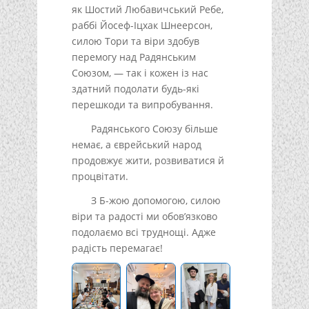
як Шостий Любавичський Ребе,
раббі Йосеф-Іцхак Шнеерсон,
силою Тори та віри здобув
перемогу над Радянським
Союзом, — так і кожен із нас
здатний подолати будь-які
перешкоди та випробування.
Радянського Союзу більше
немає, а єврейський народ
продовжує жити, розвиватися й
процвітати.
З Б-жою допомогою, силою
віри та радості ми обов’язково
подолаємо всі труднощі. Адже
радість перемагає!