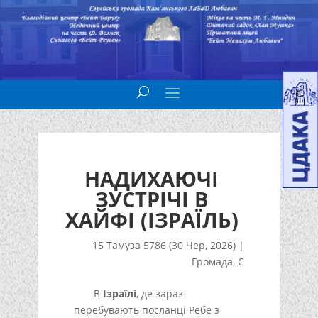
НАДИХАЮЧІ
ЗУСТРІЧІ В
ХАЙФІ (ІЗРАЇЛЬ)
15 Тамуза 5786 (30 Чер, 2026)
|
Громада
,
С
В
Ізраїлі
, де зараз
перебувають посланці Ребе з