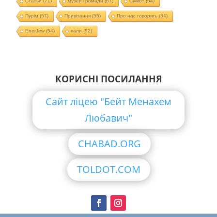
Статьи
(71)
музей громади
(67)
Суккот
(64)
Пурім
(57)
Привітання
(55)
Про нас говорять
(54)
EnerJew
(54)
хали
(52)
КОРИСНІ ПОСИЛАННЯ
Сайт ліцею "Бейт Менахем
Любавич"
CHABAD.ORG
TOLDOT.COM