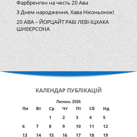
Фарбренген на честь 20 Ава
З Днем народження, Хава Ніконьонок!
20 АВА – ЙОРЦАЙТ РАБІ ЛЕВІ-ІЦХАКА
ШНЕЄРСОНА
КАЛЕНДАР
ПУБЛІКАЦІЙ
Липень 2026
Пн
Вт
Ср
Чт
Пт
Сб
Нд
1
2
3
4
5
6
7
8
9
10
11
12
13
14
15
16
17
18
19