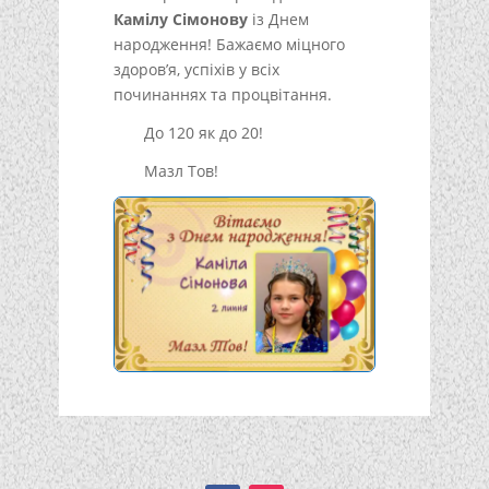
Камілу Сімонову
із Днем
народження! Бажаємо міцного
здоров’я, успіхів у всіх
починаннях та процвітання.
До 120 як до 20!
Мазл Тов!
Подписывайтесь!