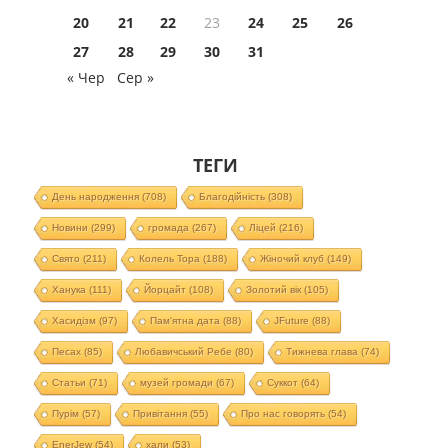
20
21
22
23
24
25
26
27
28
29
30
31
« Чер
Сер »
ТЕГИ
День народження
(708)
Благодійність
(308)
Новини
(299)
громада
(267)
Ліцей
(216)
Свято
(211)
Колель Тора
(188)
Жіночий клуб
(149)
Ханука
(111)
Йорцайт
(108)
Золотий вік
(105)
Хасидізм
(97)
Пам'ятна дата
(88)
JFuture
(88)
Песах
(85)
Любавичський Ребе
(80)
Тижнева глава
(74)
Статьи
(71)
музей громади
(67)
Суккот
(64)
Пурім
(57)
Привітання
(55)
Про нас говорять
(54)
EnerJew
(54)
хали
(53)