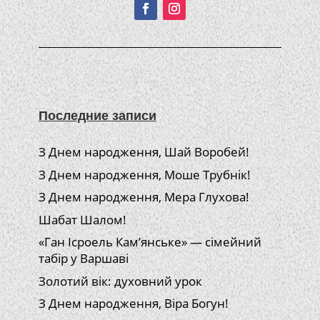
Последние записи
З Днем народження, Шай Воробей!
З Днем народження, Моше Трубнік!
З Днем народження, Мера Глухова!
Шабат Шалом!
«Ган Ісроель Кам’янське» — сімейний
табір у Варшаві
Золотий вік: духовний урок
З Днем народження, Віра Богун!