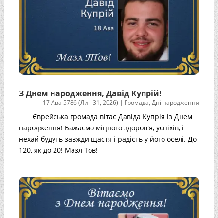
З Днем народження, Давід Купрій!
17 Ава 5786 (Лип 31, 2026)
|
Громада
,
Дні народження
Єврейська громада вітає Давіда Купрія із Днем
народження! Бажаємо міцного здоров'я, успіхів, і
нехай будуть завжди щастя і радість у його оселі. До
120, як до 20! Мазл Тов!