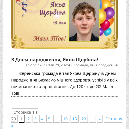
З Днем народження, Яков Щербіна!
15 Ава 5786 (Лип 29, 2026)
|
Громада
,
Дні народження
Єврейська громада вітає Якова Щербіну із Днем
народження! Бажаємо міцного здоров'я, успіхів у всіх
починаннях та процвітання. До 120 як до 20! Мазл
Тов!
Сторінка 1 з
70
1
2
3
4
5
...
10
15
20
...
»
Остання
»