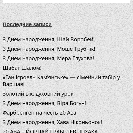
Последние записи
З Днем народження, Шай Воробей!
З Днем народження, Моше Трубнік!
З Днем народження, Мера Глухова!
Шабат Шалом!
«Ган Ісроель Кам’янське» — сімейний табір у
Варшаві
Золотий вік: духовний урок
З Днем народження, Віра Богун!
Фарбренген на честь 20 Ава
З Днем народження, Хава Ніконьонок!
20 АВА – ЙОРЦАЙТ РАБІ ЛЕВІ-ІЦХАКА