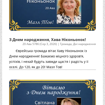
З Днем народження, Хава Ніконьонок!
20 Ава 5786 (Сер 3, 2026)
|
Громада
,
Дні народження
Єврейська громада вітає Хаву Ніконьонок із
Днем народження! Бажаємо міцного здоров'я,
успіхів, і нехай будуть завжди щастя і радість у її
оселі. До 120, як до 20! Мазл Тов!