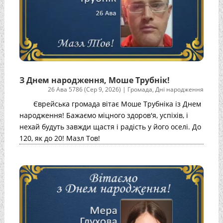
З Днем народження, Моше Трубнік!
26 Ава 5786 (Сер 9, 2026)
|
Громада
,
Дні народження
Єврейська громада вітає Моше Трубніка із Днем
народження! Бажаємо міцного здоров'я, успіхів, і
нехай будуть завжди щастя і радість у його оселі. До
120, як до 20! Мазл Тов!