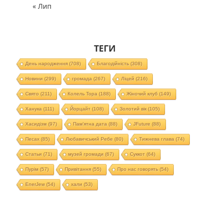
« Лип
ТЕГИ
День народження
(708)
Благодійність
(308)
Новини
(299)
громада
(267)
Ліцей
(216)
Свято
(211)
Колель Тора
(188)
Жіночий клуб
(149)
Ханука
(111)
Йорцайт
(108)
Золотий вік
(105)
Хасидізм
(97)
Пам'ятна дата
(88)
JFuture
(88)
Песах
(85)
Любавичський Ребе
(80)
Тижнева глава
(74)
Статьи
(71)
музей громади
(67)
Суккот
(64)
Пурім
(57)
Привітання
(55)
Про нас говорять
(54)
EnerJew
(54)
хали
(53)