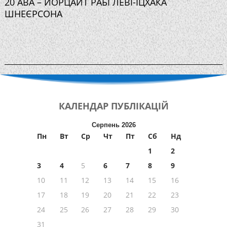
20 АВА – ЙОРЦАЙТ РАБІ ЛЕВІ-ІЦХАКА
ШНЕЄРСОНА
КАЛЕНДАР
ПУБЛІКАЦІЙ
Серпень 2026
Пн
Вт
Ср
Чт
Пт
Сб
Нд
1
2
3
4
5
6
7
8
9
10
11
12
13
14
15
16
17
18
19
20
21
22
23
24
25
26
27
28
29
30
31