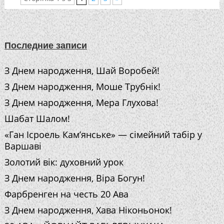
Последние записи
З Днем народження, Шай Воробей!
З Днем народження, Моше Трубнік!
З Днем народження, Мера Глухова!
Шабат Шалом!
«Ган Ісроель Кам’янське» — сімейний табір у
Варшаві
Золотий вік: духовний урок
З Днем народження, Віра Богун!
Фарбренген на честь 20 Ава
З Днем народження, Хава Ніконьонок!