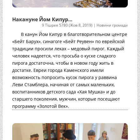
Накануне Йом Кипур…
9 Тішрея 5780 (Жов 8, 2019)
|
Новини громади
В канун Йом Кипур в благотворительном центре
«Бейт Барух», синагоге «Бейт Реувен» по еврейской
традиции просили леках – медовый пирог. Каждый
человек надеется, что просьба о куске сладкого
пирога достаточна, чтобы в новом году жить в
достатке. Евреи города Каменского имели
возможность попросить кусок пирога у раввина
Леви Стамблера, начиная от самых маленьких,
воспитанников детского сада «Хая Мушка» и до
старшего поколения, мужчин, которые посещают
программу «Золотой Век».