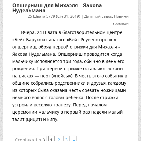
Опшерниш для Михаэля – Яакова
Нудельмана
25 Швата 5779 (Січ 31, 2019)
|
Дитячий садок
,
Новини
громади
Вчера, 24 Швата в благотворительном центре
«Бейт Барух» и синагоге «Бейт Реувен» прошел
опшерниш, обряд первой стрижки для Михаэля -
Яакова Нудельмана. Опшерниш проводится когда
мальчику исполняется три года, обычно в день его
рождения. При первой стрижке оставляют локоны
на висках — пеот («пейсы»). В честь этого события в
общине собрались родственники и друзья, каждому
из которых была оказана честь срезать ножницами
немного волос с головы ребенка. После стрижки
устроили веселую трапезу. Перед началом
церемонии мальчику в первый раз надели малый
талит (цицит) и кипу.
Сторінка 1 з 3
1
2
3
»