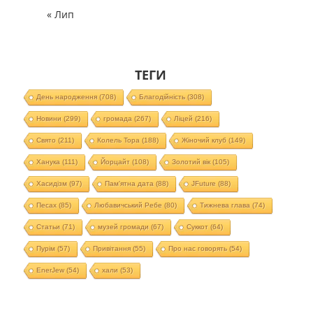
« Лип
ТЕГИ
День народження
(708)
Благодійність
(308)
Новини
(299)
громада
(267)
Ліцей
(216)
Свято
(211)
Колель Тора
(188)
Жіночий клуб
(149)
Ханука
(111)
Йорцайт
(108)
Золотий вік
(105)
Хасидізм
(97)
Пам'ятна дата
(88)
JFuture
(88)
Песах
(85)
Любавичський Ребе
(80)
Тижнева глава
(74)
Статьи
(71)
музей громади
(67)
Суккот
(64)
Пурім
(57)
Привітання
(55)
Про нас говорять
(54)
EnerJew
(54)
хали
(53)