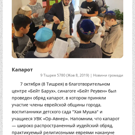
Капарот
9 Тішрея 5780 (Жов 8, 2019)
|
Новини громади
7 октября (8 Тишрея) в благотворительном
центре «Бейт Барух», синагоге «Бейт Реувен» был
проведен обряд капарот, в котором приняли
участие члены еврейской общины города,
воспитанники детского сада "Хая Мушка" и
учащиеся УВК «Ор-Авнер». Напомним, что капарот
— широко распространенный иудейский обряд,
практикуемый религиозными евреями накануне