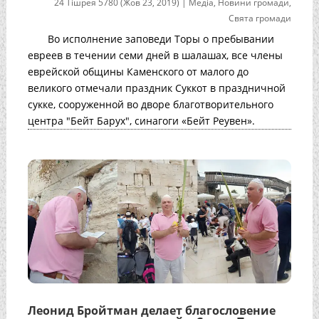
24 Тішрея 5780 (Жов 23, 2019)
|
Медіа
,
Новини громади
,
Свята громади
Во исполнение заповеди Торы о пребывании
евреев в течении семи дней в шалашах, все члены
еврейской общины Каменского от малого до
великого отмечали праздник Суккот в праздничной
сукке, сооруженной во дворе благотворительного
центра "Бейт Барух", синагоги «Бейт Реувен».
Леонид Бройтман делает благословение