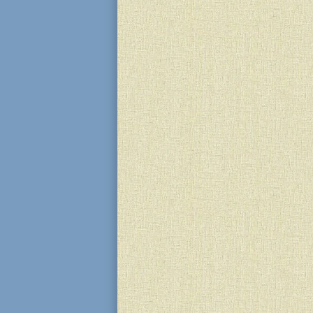
В приватному ліцеї «Бейт Менах
межах читацького челенджу Spac