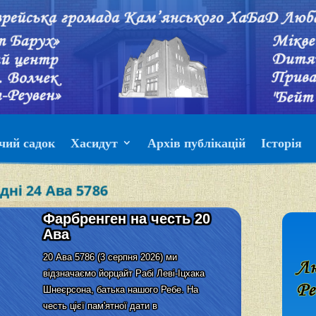
чий садок
Хасидут
Архів публікацій
Історія
дні 24 Ава 5786
Фарбренген на честь 20
Ава
20 Ава 5786 (3 серпня 2026) ми
відзначаємо йорцайт Рабі Леві-Іцхака
Шнеєрсона, батька нашого Ребе. На
честь цієї пам'ятної дати в