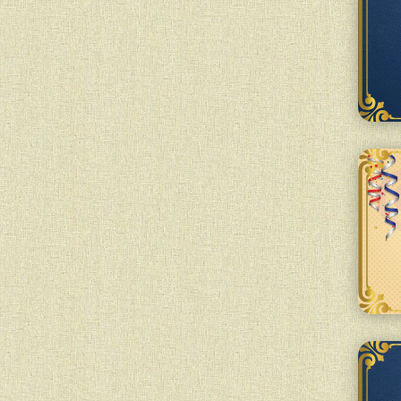
- це початок радісного 12-го місяця
кується два дні (30-е число місяця Шват і 1-е
ує оновлення, примноження радості,
ться з вдалим розташуванням...