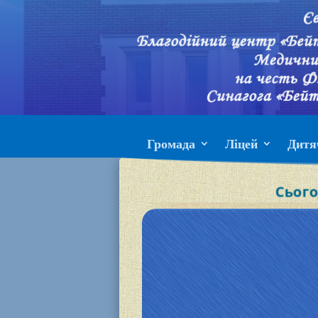
Громада
Ліцей
Дитя
Сього