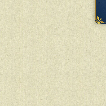
 в атмосферу затишку, творчості й
резентували книги, читали уривки,...