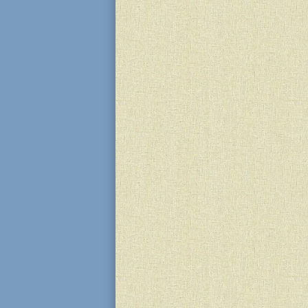
2 Адара 5786 (19 лютого 2026) у 
“Бейт Реувен” (м. Кам'янське) д
вік” посланниця Ребе у нашому м