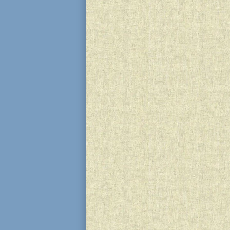
Рош-ходеш (новий місяць) Адара 
єврейського календаря, який свят
число Адара). Цей час символіз
підготовку до Пуріму та асоціює