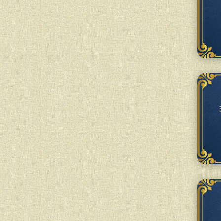
ем Любавич» відбулася піжамна вечірка в
e Book. Учні прийшли в піжамах із