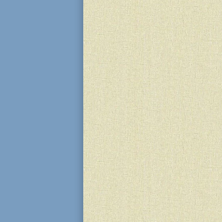
Чи замислювалися ви, хто такий 
обов’язково людина з надздібнос
керувати собою, коли емоції заш
собою вдіяти, мене вивели з себе!