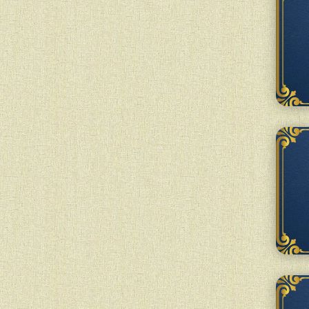
и Рош-ходеш...