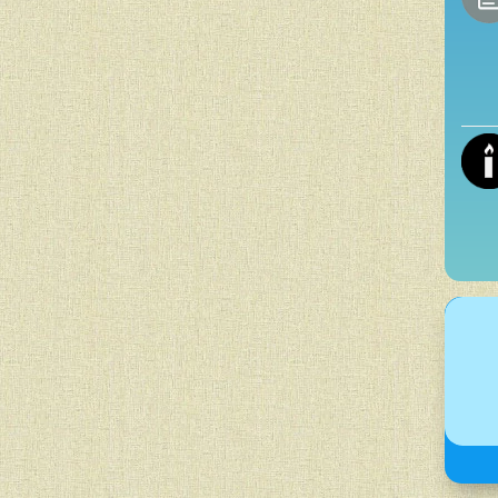
справжній герой у сучасному світі? Це не
тями. Справжній герой — це той, хто вміє
калюють. Ми часто чуємо: «Я нічого не міг із
». Але чи...