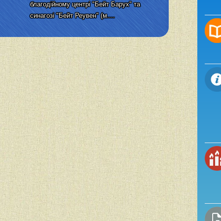
благодійному центрі "Бейт Барух" та
синагозі "Бейт Реувен" (м....