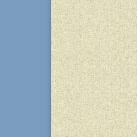
книгою “Тора”. Темою уроку стал