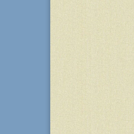
улюбленими книгами та поринули
натхнення. Під час заходу діти п