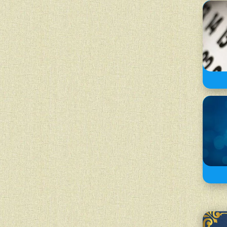
благодійному центрі “Бейт Барух” і синагозі
ля жінок-учасниць освітньої програми “Золотий
істі Лілах Цопа провела духовний урок за