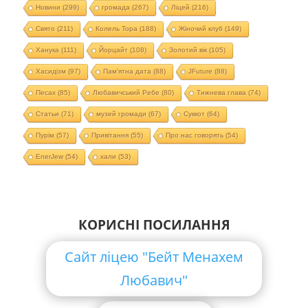
Новини
(299)
громада
(267)
Ліцей
(216)
Свято
(211)
Колель Тора
(188)
Жіночий клуб
(149)
Ханука
(111)
Йорцайт
(108)
Золотий вік
(105)
Хасидізм
(97)
Пам'ятна дата
(88)
JFuture
(88)
Песах
(85)
Любавичський Ребе
(80)
Тижнева глава
(74)
Статьи
(71)
музей громади
(67)
Суккот
(64)
Пурім
(57)
Привітання
(55)
Про нас говорять
(54)
EnerJew
(54)
хали
(53)
КОРИСНІ ПОСИЛАННЯ
Сайт ліцею "Бейт Менахем
Любавич"