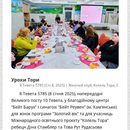
Уроки Тори
8 Тевета 5785 (Січ 8, 2025)
|
Жіночий клуб
,
Колель Тора
,
С
8 Тевета 5785 (8 січня 2025), напередодні
Великого посту 10 Тевета, у благодійному центрі
“Бейт Барух” і синагозі “Бейт Реувен” (м. Кам'янське)
для жінок програми “Золотий вік” та для учасниць
Міжнародного освітнього проєкту “Колель Тора”
ребецн Діна Стамблер та Това Рут Рудасьова