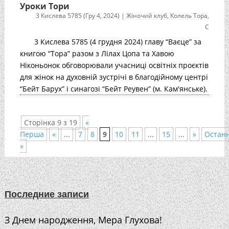
Уроки Тори
3 Кислева 5785 (Гру 4, 2024)
|
Жіночий клуб
,
Колель Тора
,
С
3 Кислева 5785 (4 грудня 2024) главу “Ваєце” за
книгою “Тора” разом з Лілах Цопа та Хавою
Ніконьонок обговорювали учасниці освітніх проєктів
для жінок на духовній зустрічі в благодійному центрі
“Бейт Барух” і синагозі “Бейт Реувен” (м. Кам'янське).
Сторінка 9 з 19
«
Перша
«
...
7
8
9
10
11
...
15
...
»
Остан
»
Последние записи
З Днем народження, Мера Глухова!