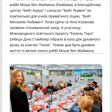
раббі Моше бен Маймона (Рамбама), в благодійному
центрі “Бейт Барух” і синагозі “Бейт Реувен” (м.
Кам'янське) для учнів приватного ліцею. “Бейт
Менахем Любавич” Лілах Цопа та Ніна Козакова
провели пізнавальний захід. А учасниць
Міжнародного освітнього проєкту “Колель Тора”
ребецн Діна Стамблер зібрала в коло для духовного
уроку за книгою “Танія”. Темою дня було духовне
життя та великі книги раббі Моше бен Маймона.