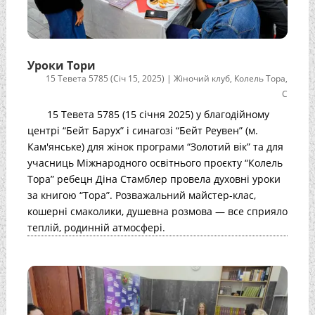
Уроки Тори
15 Тевета 5785 (Січ 15, 2025)
|
Жіночий клуб
,
Колель Тора
,
С
15 Тевета 5785 (15 січня 2025) у благодійному
центрі “Бейт Барух” і синагозі “Бейт Реувен” (м.
Кам'янське) для жінок програми “Золотий вік” та для
учасниць Міжнародного освітнього проєкту “Колель
Тора” ребецн Діна Стамблер провела духовні уроки
за книгою “Тора”. Розважальний майстер-клас,
кошерні смаколики, душевна розмова — все сприяло
теплій, родинній атмосфері.