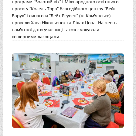
програми “Золотий вік” і Міжнародного освітнього
проєкту “Колель Тора” благодійного центру “Бейт
Барух” і синагоги “Бейт Реувен” (м. Кам'янське)
провели Хава Ніконьонок та Лілах Цопа. На честь
пам'ятної дати учасниці також смакували
кошерними ласощами.