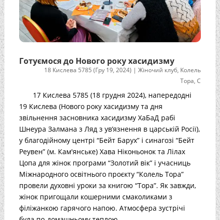
Готуємося до Нового року хасидизму
18 Кислева 5785 (Гру 19, 2024)
|
Жіночий клуб
,
Колель
Тора
,
С
17 Кислева 5785 (18 грудня 2024), напередодні
19 Кислева (Нового року хасидизму та дня
звільнення засновника хасидизму ХаБаД рабі
Шнеура Залмана з Ляд з ув’язнення в царській Росії),
у благодійному центрі “Бейт Барух” і синагозі “Бейт
Реувен” (м. Кам'янське) Хава Ніконьонок та Лілах
Цопа для жінок програми “Золотий вік” і учасниць
Міжнародного освітнього проєкту “Колель Тора”
провели духовні уроки за книгою “Тора”. Як завжди,
жінок пригощали кошерними смаколиками з
філіжанкою гарячого напою. Атмосфера зустрічі
була по-домашньому теплою.