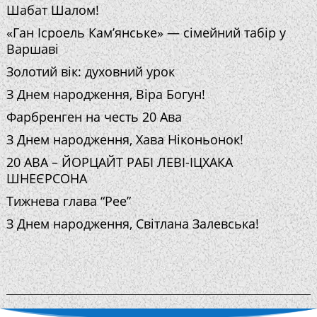
Шабат Шалом!
«Ган Ісроель Кам’янське» — сімейний табір у
Варшаві
Золотий вік: духовний урок
З Днем народження, Віра Богун!
Фарбренген на честь 20 Ава
З Днем народження, Хава Ніконьонок!
20 АВА – ЙОРЦАЙТ РАБІ ЛЕВІ-ІЦХАКА
ШНЕЄРСОНА
Тижнева глава “Рее”
З Днем народження, Світлана Залевська!