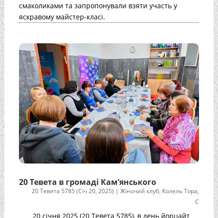
смаколиками та запропонували взяти участь у
яскравому майстер-класі.
20 Тевета в громаді Кам’янського
20 Тевета 5785 (Січ 20, 2025)
|
Жіночий клуб
,
Колель Тора
,
С
20 січня 2025 (20 Тевета 5785), в день йорцайт