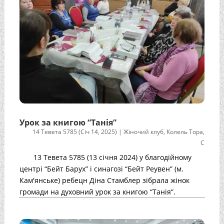
Урок за книгою “Танія”
14 Тевета 5785 (Січ 14, 2025)
|
Жіночий клуб
,
Колель Тора
,
С
13 Тевета 5785 (13 січня 2024) у благодійному
центрі “Бейт Барух” і синагозі “Бейт Реувен” (м.
Кам'янське) ребецн Діна Стамблер зібрала жінок
громади на духовний урок за книгою “Танія”.