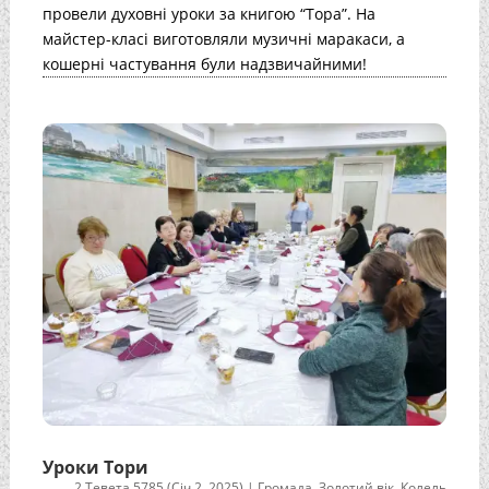
провели духовні уроки за книгою “Тора”. На
майстер-класі виготовляли музичні маракаси, а
кошерні частування були надзвичайними!
Уроки Тори
2 Тевета 5785 (Січ 2, 2025)
|
Громада
,
Золотий вік
,
Колель