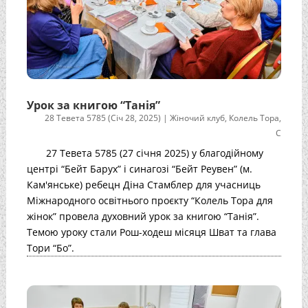
Урок за книгою “Танія”
28 Тевета 5785 (Січ 28, 2025)
|
Жіночий клуб
,
Колель Тора
,
С
27 Тевета 5785 (27 січня 2025) у благодійному
центрі “Бейт Барух” і синагозі “Бейт Реувен” (м.
Кам'янське) ребецн Діна Стамблер для учасниць
Міжнародного освітнього проєкту “Колель Тора для
жінок” провела духовний урок за книгою “Танія”.
Темою уроку стали Рош-ходеш місяця Шват та глава
Тори “Бо”.