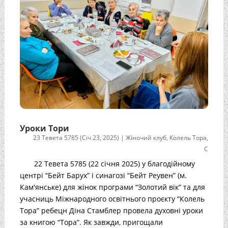
Уроки Тори
23 Тевета 5785 (Січ 23, 2025)
|
Жіночий клуб
,
Колель Тора
,
С
22 Тевета 5785 (22 січня 2025) у благодійному
центрі “Бейт Барух” і синагозі “Бейт Реувен” (м.
Кам'янське) для жінок програми “Золотий вік” та для
учасниць Міжнародного освітнього проєкту “Колель
Тора” ребецн Діна Стамблер провела духовні уроки
за книгою “Тора”. Як завжди, пригощали