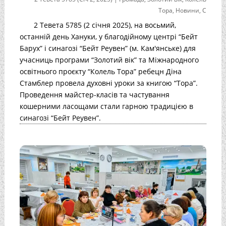
Тора
,
Новини
,
С
2 Тевета 5785 (2 січня 2025), на восьмий,
останній день Хануки, у благодійному центрі “Бейт
Барух” і синагозі “Бейт Реувен” (м. Кам'янське) для
учасниць програми “Золотий вік” та Міжнародного
освітнього проєкту “Колель Тора” ребецн Діна
Стамблер провела духовні уроки за книгою “Тора”.
Проведення майстер-класів та частування
кошерними ласощами стали гарною традицією в
синагозі “Бейт Реувен”.