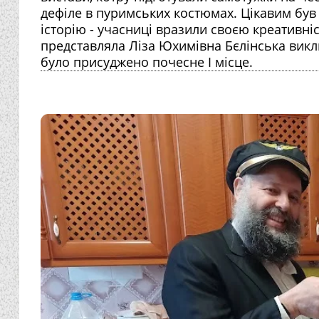
дефіле в пуримських костюмах. Цікавим був 
історію - учасниці вразили своєю креативні
представляла Ліза Юхимівна Бєлінська викли
було присуджено почесне I місце.