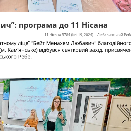
ч”: програма до 11 Нісана
11 Нісана 5784 (Кві 19, 2024)
|
Любавичський Реб
иватному ліцеї “Бейт Менахем Любавич” благодійног
 (м. Кам’янське) відбувся святковий захід, присвяче
ського Ребе.