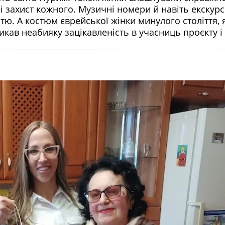
і захист кожного. Музичні номери й навіть екскурс
стю. А костюм єврейської жінки минулого століття, 
кав неабияку зацікавленість в учасниць проєкту і