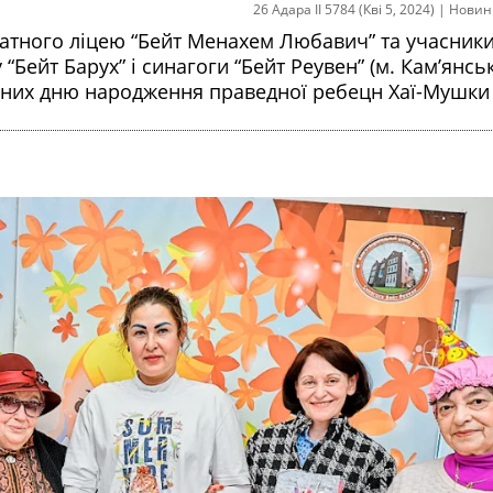
26 Адара II 5784 (Кві 5, 2024)
|
Новин
риватного ліцею “Бейт Менахем Любавич” та учасник
“Бейт Барух” і синагоги “Бейт Реувен” (м. Кам’янсь
чених дню народження праведної ребецн Хаї-Мушки