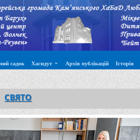
чий садок
Хасидут
Архів публікацій
Історія
СВЯТО