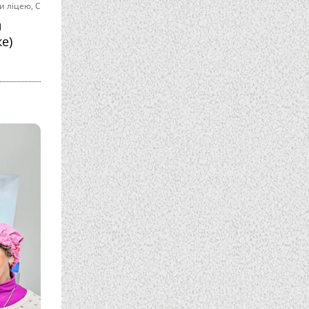
и ліцею
,
С
и
ке)