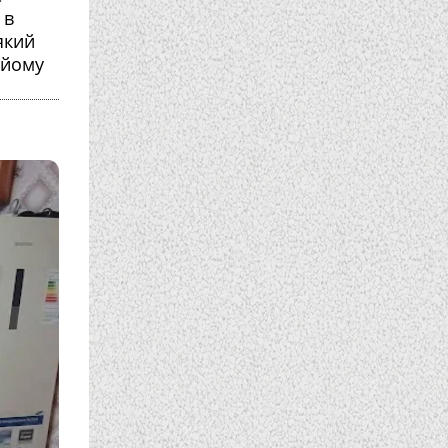
 в
який
 йому