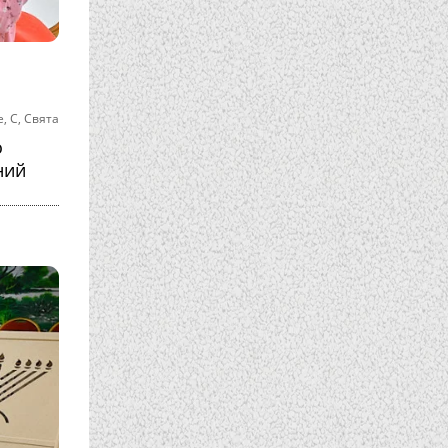
е
,
С
,
Свята
о
ний