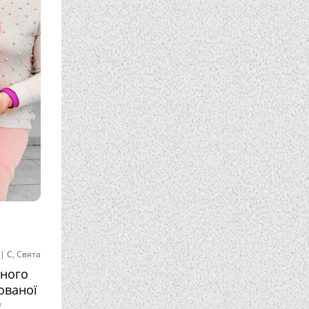
|
С
,
Свята
дного
ованої
є