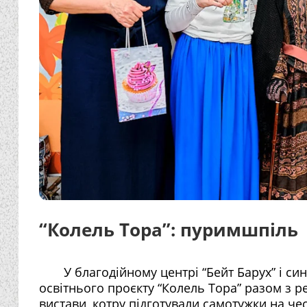
“Колель Тора”: пуримшпіль
У благодійному центрі “Бейт Барух” і си
освітнього проєкту “Колель Тора” разом з 
вистави, котру підготували самотужки на ч