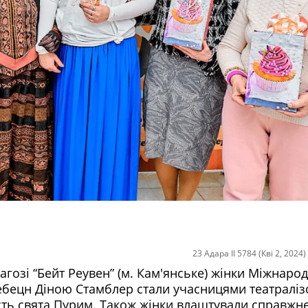
23 Адара II 5784 (Кві 2, 2024)
нагозі “Бейт Реувен” (м. Кам'янське) жінки Міжнаро
ребецн Діною Стамблер стали учасницями театраліз
есть свята Пурим. Також жінки влаштували справжн