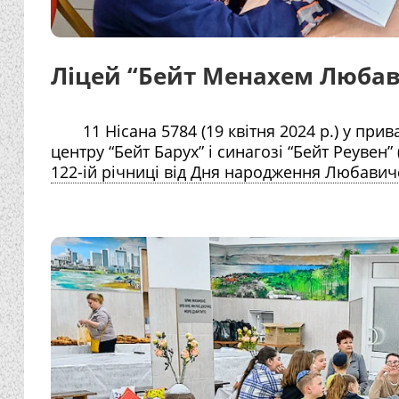
Ліцей “Бейт Менахем Любави
11 Нісана 5784 (19 квітня 2024 р.) у пр
центру “Бейт Барух” і синагозі “Бейт Реувен”
122-ій річниці від Дня народження Любавич