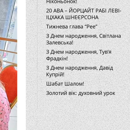
Ніконьонок!
20 АВА – ЙОРЦАЙТ РАБІ ЛЕВІ-
ІЦХАКА ШНЕЄРСОНА
Тижнева глава “Рее”
З Днем народження, Світлана
Залевська!
З Днем народження, Тув’я
Фрадкін!
З Днем народження, Давід
Купрій!
Шабат Шалом!
Золотий вік: духовний урок