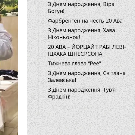
З Днем народження, Віра
Богун!
Фарбренген на честь 20 Ава
З Днем народження, Хава
Ніконьонок!
20 АВА – ЙОРЦАЙТ РАБІ ЛЕВІ-
ІЦХАКА ШНЕЄРСОНА
Тижнева глава “Рее”
З Днем народження, Світлана
Залевська!
З Днем народження, Тув’я
Фрадкін!