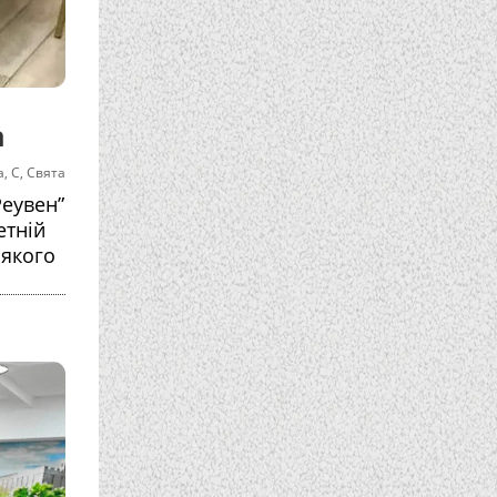
а
а
,
С
,
Свята
Реувен”
етній
 якого