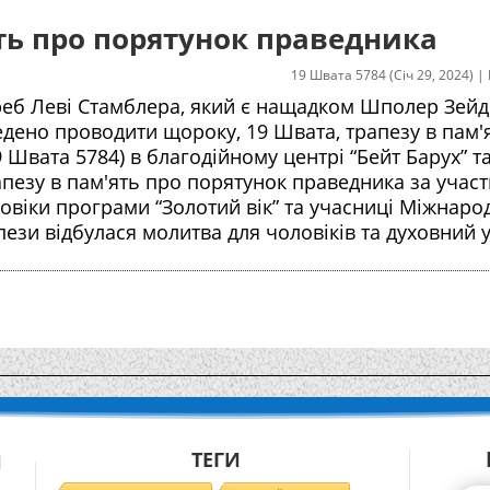
ть про порятунок праведника
19 Швата 5784 (Січ 29, 2024)
|
 реб Леві Стамблера, який є нащадком Шполер Зейд
ведено проводити щороку, 19 Швата, трапезу в пам'
 Швата 5784) в благодійному центрі “Бейт Барух” т
рапезу в пам'ять про порятунок праведника за учас
овіки програми “Золотий вік” та учасниці Міжнаро
пези відбулася молитва для чоловіків та духовний 
ТЕГИ
Й