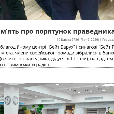
ам’ять про порятунок праведник
19 Швата 5786 (Лют 6, 2026)
|
Громад
благодійному центрі “Бейт Барух” і синагозі “Бейт 
 міста, члени єврейської громади зібралися в банк
(великого праведника, дідуся зі Шполи), нащадком
н і примножити радість.