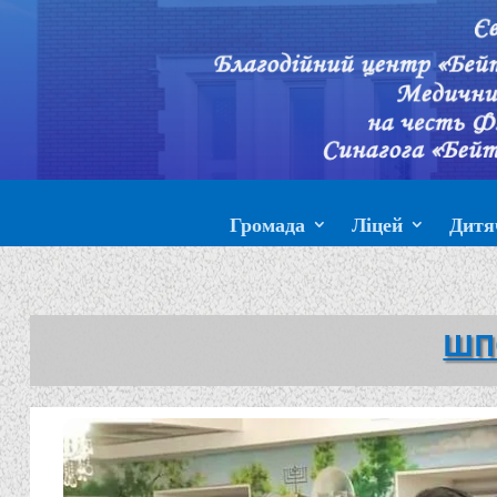
Громада
Ліцей
Дитя
ШП