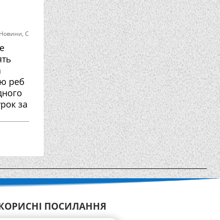
Новини
,
С
е
ять
а
тю реб
дного
урок за
КОРИСНІ ПОСИЛАННЯ