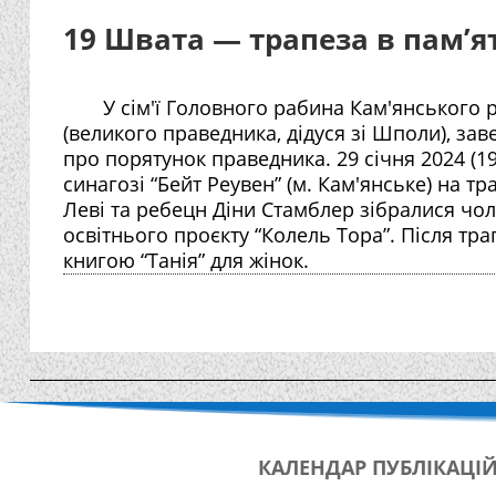
19 Швата — трапеза в пам’я
У сім'ї Головного рабина Кам'янського
(великого праведника, дідуся зі Шполи), за
про порятунок праведника. 29 січня 2024 (19
синагозі “Бейт Реувен” (м. Кам'янське) на т
Леві та ребецн Діни Стамблер зібралися чол
освітнього проєкту “Колель Тора”. Після тра
книгою “Танія” для жінок.
КАЛЕНДАР
ПУБЛІКАЦІ