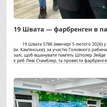
19 Швата — фарбренген в п
19 Швата 5786 (ввечері 5 лютого 2026) у 
(м. Кам’янське), за участю Головного рабина
залі, щоб вшанувати пам’ять Шполер Зейде 
є реб Леві Стамблер, та провести фарбренге