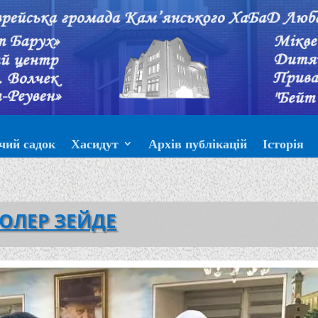
чий садок
Хасидут
Архів публікацій
Історія
ОЛЕР ЗЕЙДЕ