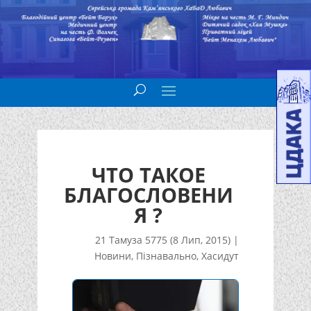
ЧТО ТАКОЕ
БЛАГОСЛОВЕНИ
Я ?
21 Тамуза 5775 (8 Лип, 2015)
|
Новини
,
Пізнавально
,
Хасидут