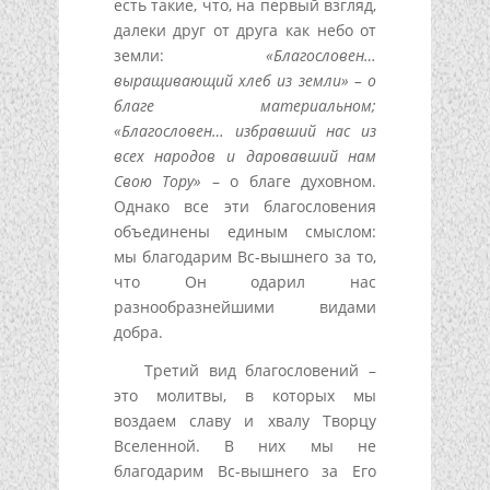
есть такие, что, на первый взгляд,
далеки друг от друга как небо от
земли:
«Благословен…
выращивающий хлеб из земли» – о
благе материальном;
«Благословен… избравший нас из
всех народов и даровавший нам
Свою Тору»
– о благе духовном.
Однако все эти благословения
объединены единым смыслом:
мы благодарим Вс-вышнего за то,
что Он одарил нас
разнообразнейшими видами
добра.
Третий вид благословений –
это молитвы, в которых мы
воздаем славу и хвалу Творцу
Вселенной. В них мы не
благодарим Вс-вышнего за Его