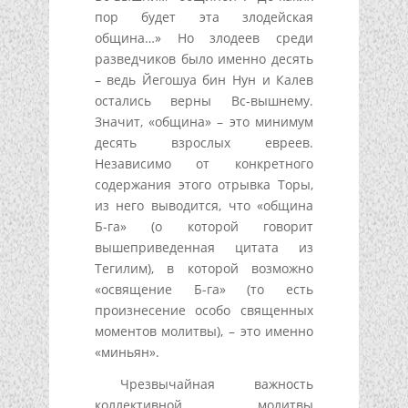
пор будет эта злодейская
община…» Но злодеев среди
разведчиков было именно десять
– ведь Йегошуа бин Нун и Калев
остались верны Вс-вышнему.
Значит, «община» – это минимум
десять взрослых евреев.
Независимо от конкретного
содержания этого отрывка Торы,
из него выводится, что «община
Б-га» (о которой говорит
вышеприведенная цитата из
Тегилим), в которой возможно
«освящение Б-га» (то есть
произнесение особо священных
моментов молитвы), – это именно
«миньян».
Чрезвычайная важность
коллективной молитвы