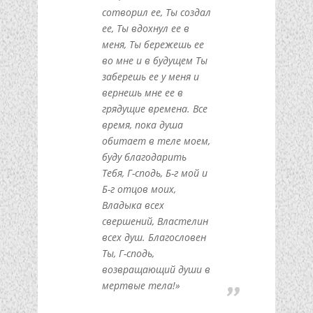
сотворил ее, Ты создал
ее, Ты вдохнул ее в
меня, Ты бережешь ее
во мне и в будущем Ты
заберешь ее у меня и
вернешь мне ее в
грядущие времена. Все
время, пока душа
обитает в теле моем,
буду благодарить
Тебя, Г-сподь, Б-г мой и
Б-г отцов моих,
Владыка всех
свершений, Властелин
всех душ. Благословен
Ты, Г-сподь,
возвращающий души в
мертвые тела!»