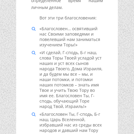
определенное время нашим
личным делам.
Вот эти три благословения:
«Благословен… освятивший
нас Своими заповедями и
повелевший нам заниматься
изучением Торы!»
«И сделай, Г-сподь, Б-г наш,
слова Торы Твоей усладой уст
наших и уст всех сынов
народа Твоего, Дома Израиля,
и да будем мы все – мы, и
наши потомки, и потомки
наших потомков – знать имя
Твое и учить Твою Тору во
имя ее. Благословен Ты, Г-
сподь, обучающий Торе
народ Твой, Израиль!»
«Благословен Ты, Г-сподь, Б-г
наш, Царь Вселенной,
избравший нас из среды всех
народов и давший нам Тору