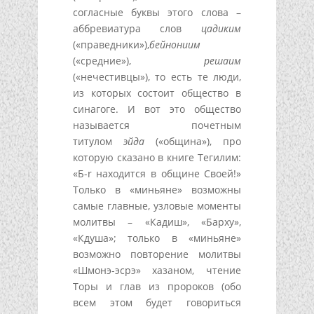
согласные буквы этого слова –
аббревиатура слов
цадиким
(«праведники»),
бейнониим
(«средние»),
решаим
(«нечестивцы»), то есть те люди,
из которых состоит общество в
синагоге. И вот это общество
называется почетным
титулом
эйда
(«община»), про
которую сказано в книге Тегилим:
«Б-r находится в общине Своей!»
Только в «миньяне» возможны
самые главные, узловые моменты
молитвы – «Кадиш», «Барху»,
«Кдуша»; только в «миньяне»
возможно повторение молитвы
«Шмонэ-эсрэ» хазаном, чтение
Торы и глав из пророков (обо
всем этом будет говориться