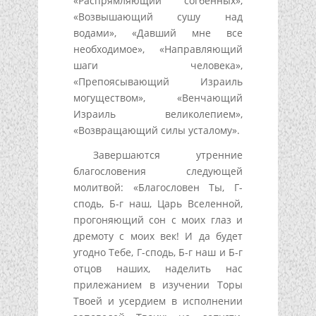
«Распрямляющий согбенных»,
«Возвышающий сушу над
водами», «Давший мне все
необходимое», «Направляющий
шаги человека»,
«Препоясывающий Израиль
могуществом», «Венчающий
Израиль великолепием»,
«Возвращающий силы усталому».
Завершаются утренние
благословения следующей
молитвой: «Благословен Ты, Г-
сподь, Б-г наш, Царь Вселенной,
прогоняющий сон с моих глаз и
дремоту с моих век! И да будет
угодно Тебе, Г-сподь, Б-г наш и Б-г
отцов наших, наделить нас
прилежанием в изучении Торы
Твоей и усердием в исполнении