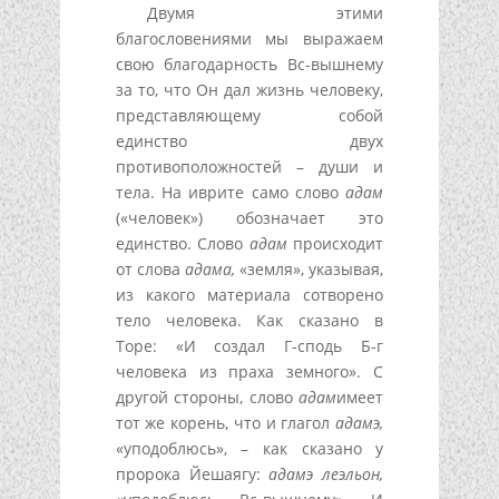
Двумя этими
благословениями мы выражаем
свою благодарность Вс-вышнему
за то, что Он дал жизнь человеку,
представляющему собой
единство двух
противоположностей – души и
тела. На иврите само слово
адам
(«человек») обозначает это
единство. Слово
адам
происходит
от слова
адама,
«земля», указывая,
из какого материала сотворено
тело человека. Как сказано в
Торе: «И создал Г-сподь Б-г
человека из праха земного». С
другой стороны, слово
адам
имеет
тот же корень, что и глагол
адамэ,
«уподоблюсь», – как сказано у
пророка Йешаягу:
адамэ леэльон,