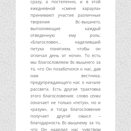
сразу, а постепенно, и в этой
ежедневной «смене караула»
принимают участие различные
творения Вс-вышнего,
выполняющие каждый
отведенную ему роль:
«Благословен… наделивший
петуха понятием, чтобы он
отличал день от ночи». То есть
мы благословляем Вс-вышнего за
то, что Он позаботился о нас, дав
нам вестника,
предупреждающего нас о начале
рассвета. Есть другая трактовка
этого благословения: слово
сехви
означает не только «петух», но и
«разум», и тогда благословение
получает другой смысл –
благодарность Вс-вышнему за то,
что Он наделил нас чувством