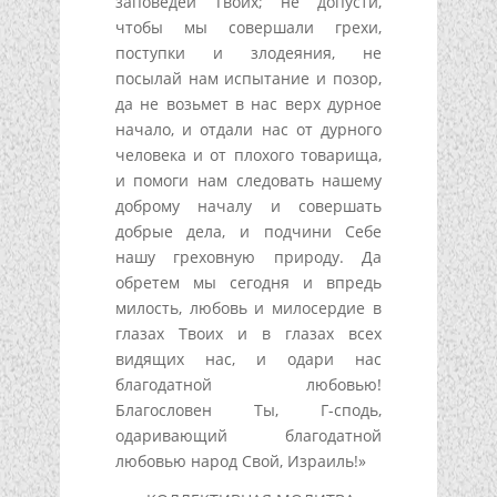
заповедей Твоих; не допусти,
чтобы мы совершали грехи,
поступки и злодеяния, не
посылай нам испытание и позор,
да не возьмет в нас верх дурное
начало, и отдали нас от дурного
человека и от плохого товарища,
и помоги нам следовать нашему
доброму началу и совершать
добрые дела, и подчини Себе
нашу греховную природу. Да
обретем мы сегодня и впредь
милость, любовь и милосердие в
глазах Твоих и в глазах всех
видящих нас, и одари нас
благодатной любовью!
Благословен Ты, Г-сподь,
одаривающий благодатной
любовью народ Свой, Израиль!»