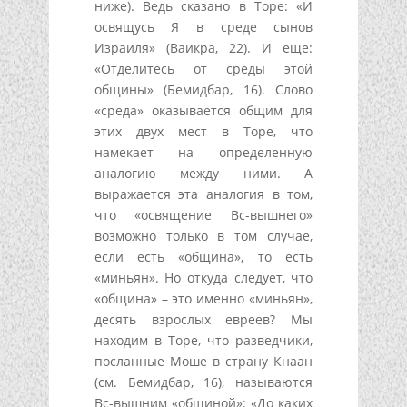
ниже). Ведь сказано в Торе: «И
освящусь Я в среде сынов
Израиля» (Ваикра, 22). И еще:
«Отделитесь от среды этой
общины» (Бемидбар, 16). Слово
«среда» оказывается общим для
этих двух мест в Торе, что
намекает на определенную
аналогию между ними. А
выражается эта аналогия в том,
что «освящение Вс-вышнего»
возможно только в том случае,
если есть «община», то есть
«миньян». Но откуда следует, что
«община» – это именно «миньян»,
десять взрослых евреев? Мы
находим в Торе, что разведчики,
посланные Моше в страну Кнаан
(см. Бемидбар, 16), называются
Вс-вышним «общиной»: «До каких