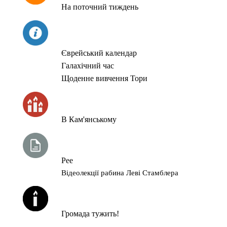
На поточний тиждень
СЬОГОДНІ
Єврейський календар
Галахічний час
Щоденне вивчення Тори
ЧАС ЗАПАЛЮВАННЯ СВІЧОК
В Кам'янському
ТИЖНЕВА ГЛАВА ТОРИ
Рее
Відеолекції рабина Леві Стамблера
ЙОРЦАЙТИ У СЕРПНІ
Громада тужить!