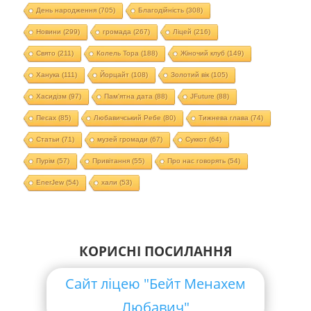
День народження
(705)
Благодійність
(308)
Новини
(299)
громада
(267)
Ліцей
(216)
Свято
(211)
Колель Тора
(188)
Жіночий клуб
(149)
Ханука
(111)
Йорцайт
(108)
Золотий вік
(105)
Хасидізм
(97)
Пам'ятна дата
(88)
JFuture
(88)
Песах
(85)
Любавичський Ребе
(80)
Тижнева глава
(74)
Статьи
(71)
музей громади
(67)
Суккот
(64)
Пурім
(57)
Привітання
(55)
Про нас говорять
(54)
EnerJew
(54)
хали
(53)
КОРИСНІ ПОСИЛАННЯ
Сайт ліцею "Бейт Менахем
Любавич"