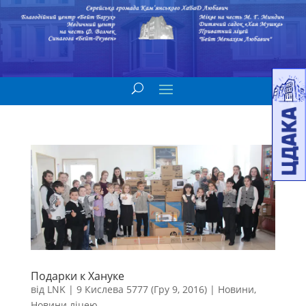
Подарки к Хануке
від
LNK
|
9 Кислева 5777 (Гру 9, 2016)
|
Новини
,
Новини ліцею