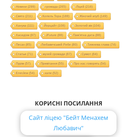
Новини
(299)
громада
(265)
Ліцей
(216)
Свято
(211)
Колель Тора
(188)
Жіночий клуб
(149)
Ханука
(111)
Йорцайт
(108)
Золотий вік
(104)
Хасидізм
(97)
JFuture
(88)
Пам'ятна дата
(88)
Песах
(85)
Любавичський Ребе
(80)
Тижнева глава
(74)
Статьи
(71)
музей громади
(67)
Суккот
(64)
Пурім
(57)
Привітання
(55)
Про нас говорять
(54)
EnerJew
(54)
хали
(52)
КОРИСНІ ПОСИЛАННЯ
Сайт ліцею "Бейт Менахем
Любавич"