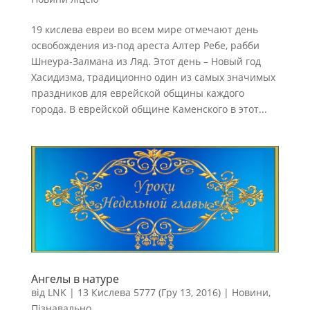
19 кислева евреи во всем мире отмечают день
освобождения из-под ареста Алтер Ребе, рабби
Шнеура-Залмана из Ляд. Этот день – Новый год
Хасидизма, традиционно один из самых значимых
праздников для еврейской общины каждого
города. В еврейской общине Каменского в этот...
Ангелы в натуре
від
LNK
|
13 Кислева 5777 (Гру 13, 2016)
|
Новини
,
Пізнавально