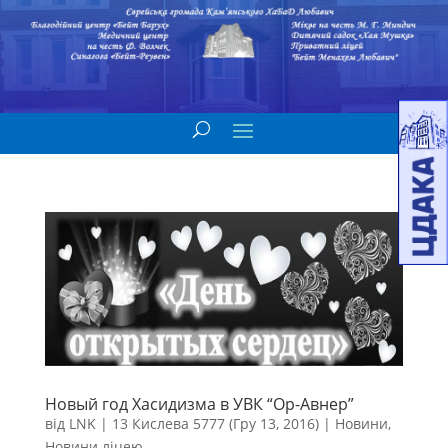
Новый год Хасидизма в УВК “Ор-Авнер”
від
LNK
|
13 Кислева 5777 (Гру 13, 2016)
|
Новини
,
Новини ліцею