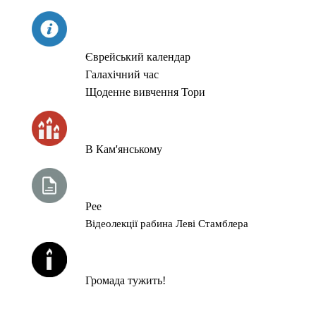
СЬОГОДНІ
Єврейський календар
Галахічний час
Щоденне вивчення Тори
ЧАС ЗАПАЛЮВАННЯ СВІЧОК
В Кам'янському
ТИЖНЕВА ГЛАВА ТОРИ
Рее
Відеолекції рабина Леві Стамблера
ЙОРЦАЙТИ У СЕРПНІ
Громада тужить!