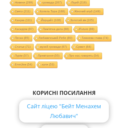
Новини
(299)
громада
(267)
Ліцей
(216)
Свято
(211)
Колель Тора
(188)
Жіночий клуб
(149)
Ханука
(111)
Йорцайт
(108)
Золотий вік
(105)
Хасидізм
(97)
Пам'ятна дата
(88)
JFuture
(88)
Песах
(85)
Любавичський Ребе
(80)
Тижнева глава
(74)
Статьи
(71)
музей громади
(67)
Суккот
(64)
Пурім
(57)
Привітання
(55)
Про нас говорять
(54)
EnerJew
(54)
хали
(53)
КОРИСНІ ПОСИЛАННЯ
Сайт ліцею "Бейт Менахем
Любавич"