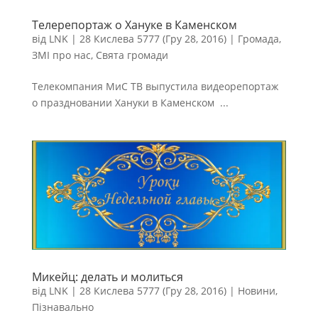
Телерепортаж о Хануке в Каменском
від
LNK
|
28 Кислева 5777 (Гру 28, 2016)
|
Громада
,
ЗМІ про нас
,
Свята громади
Телекомпания МиС ТВ выпустила видеорепортаж
о праздновании Хануки в Каменском ...
Микейц: делать и молиться
від
LNK
|
28 Кислева 5777 (Гру 28, 2016)
|
Новини
,
Пізнавально