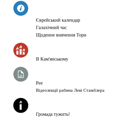
СЬОГОДНІ
Єврейський календар
Галахічний час
Щоденне вивчення Тори
ЧАС ЗАПАЛЮВАННЯ СВІЧОК
В Кам'янському
ТИЖНЕВА ГЛАВА ТОРИ
Рее
Відеолекції рабина Леві Стамблера
ЙОРЦАЙТИ У СЕРПНІ
Громада тужить!