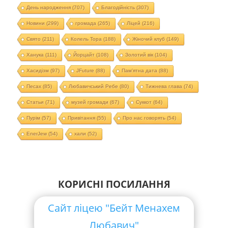
День народження
(707)
Благодійність
(307)
Новини
(299)
громада
(265)
Ліцей
(216)
Свято
(211)
Колель Тора
(188)
Жіночий клуб
(149)
Ханука
(111)
Йорцайт
(108)
Золотий вік
(104)
Хасидізм
(97)
JFuture
(88)
Пам'ятна дата
(88)
Песах
(85)
Любавичський Ребе
(80)
Тижнева глава
(74)
Статьи
(71)
музей громади
(67)
Суккот
(64)
Пурім
(57)
Привітання
(55)
Про нас говорять
(54)
EnerJew
(54)
хали
(52)
КОРИСНІ ПОСИЛАННЯ
Сайт ліцею "Бейт Менахем
Любавич"