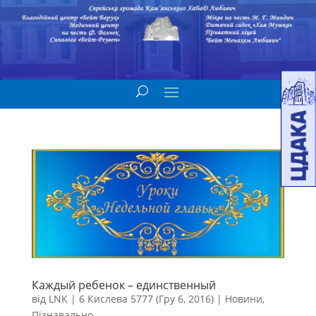
Каждый ребенок – единственный
від
LNK
|
6 Кислева 5777 (Гру 6, 2016)
|
Новини
,
Пізнавально