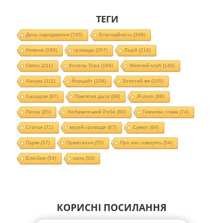
ТЕГИ
День народження
(705)
Благодійність
(308)
Новини
(299)
громада
(267)
Ліцей
(216)
Свято
(211)
Колель Тора
(188)
Жіночий клуб
(149)
Ханука
(111)
Йорцайт
(108)
Золотий вік
(105)
Хасидізм
(97)
Пам'ятна дата
(88)
JFuture
(88)
Песах
(85)
Любавичський Ребе
(80)
Тижнева глава
(74)
Статьи
(71)
музей громади
(67)
Суккот
(64)
Пурім
(57)
Привітання
(55)
Про нас говорять
(54)
EnerJew
(54)
хали
(53)
КОРИСНІ ПОСИЛАННЯ