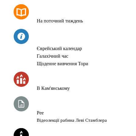
РОЗКЛАД МОЛИТОВ
На поточний тиждень
СЬОГОДНІ
Єврейський календар
Галахічний час
Щоденне вивчення Тори
ЧАС ЗАПАЛЮВАННЯ СВІЧОК
В Кам'янському
ТИЖНЕВА ГЛАВА ТОРИ
Рее
Відеолекції рабина Леві Стамблера
ЙОРЦАЙТИ У СЕРПНІ