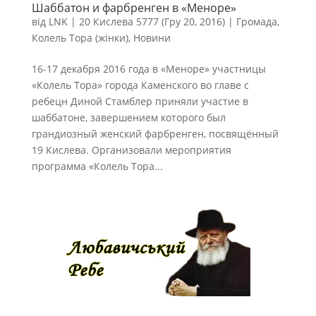
Шаббатон и фарбренген в «Меноре»
від
LNK
|
20 Кислева 5777 (Гру 20, 2016)
|
Громада
,
Колель Тора (жінки)
,
Новини
16-17 декабря 2016 года в «Меноре» участницы
«Колель Тора» города Каменского во главе с
ребецн Диной Стамблер приняли участие в
шаббатоне, завершением которого был
грандиозный женский фарбренген, посвящённый
19 Кислева. Организовали мероприятия
программа «Колель Тора...