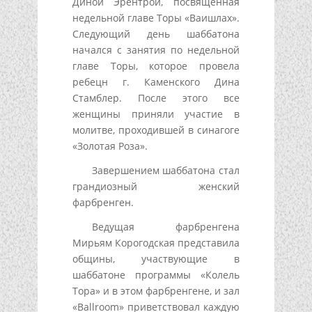
Диной Эрентрой, посвященная
недельной главе Торы «Ваишлах».
Следующий день шаббатона
начался с занятия по недельной
главе Торы, которое провела
ребецн г. Каменского Дина
Стамблер. После этого все
женщины приняли участие в
молитве, проходившей в синагоге
«Золотая Роза».
Завершением шаббатона стал
грандиозный женский
фарбренген.
Ведущая фарбренгена
Мирьям Корогодская представила
общины, участвующие в
шаббатоне программы «Колель
Тора» и в этом фарбренгене, и зал
«Ballroom» приветствовал каждую