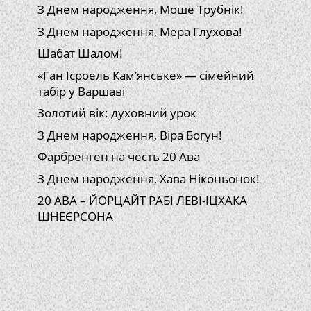
З Днем народження, Моше Трубнік!
З Днем народження, Мера Глухова!
Шабат Шалом!
«Ган Ісроель Кам’янське» — сімейний
табір у Варшаві
Золотий вік: духовний урок
З Днем народження, Віра Богун!
Фарбренген на честь 20 Ава
З Днем народження, Хава Ніконьонок!
20 АВА – ЙОРЦАЙТ РАБІ ЛЕВІ-ІЦХАКА
ШНЕЄРСОНА