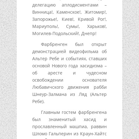
делегацию аплодисментами –
Винница!, Каменское!, Житомир!,
Запорожье!, Киев!, Кривой Рог!,
Мариуполь!, Сумы!, Харьков!,
Могилев-Подольский!, Днепр!
Фарбренген был открыт
демонстрацией видеофильма об
Альтер Ребе и событиях, ставших
основой Нового года хасидизма –
об аресте и чудесном
освобождении основателя
Любавичского движения рабби
Шнеур-Залмана из Ляд (Альтер
Ребе).
Главным гостем фарбренгена
был знаменитый хасид и
прославленный машпиа, раввин
Шломо Гальперин из Краун-Хайтс