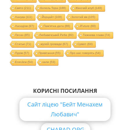
Свято
(211)
Колель Тора
(188)
Жіночий клуб
(149)
Ханука
(111)
Йорцайт
(108)
Золотий вік
(105)
Хасидізм
(97)
Пам'ятна дата
(88)
JFuture
(88)
Песах
(85)
Любавичський Ребе
(80)
Тижнева глава
(74)
Статьи
(71)
музей громади
(67)
Суккот
(64)
Пурім
(57)
Привітання
(55)
Про нас говорять
(54)
EnerJew
(54)
хали
(53)
КОРИСНІ ПОСИЛАННЯ
Сайт ліцею "Бейт Менахем
Любавич"
CHABAD.ORG