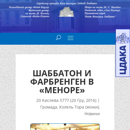
ШАББАТОН И
ФАРБРЕНГЕН В
«МЕНОРЕ»
20 Кислева 5777 (20 Гру, 2016)
|
Громада
,
Колель Тора (жінки)
,
Новини