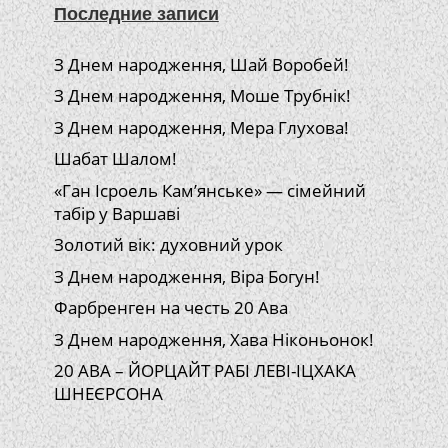
Последние записи
З Днем народження, Шай Воробей!
З Днем народження, Моше Трубнік!
З Днем народження, Мера Глухова!
Шабат Шалом!
«Ган Ісроель Кам’янське» — сімейний
табір у Варшаві
Золотий вік: духовний урок
З Днем народження, Віра Богун!
Фарбренген на честь 20 Ава
З Днем народження, Хава Ніконьонок!
20 АВА – ЙОРЦАЙТ РАБІ ЛЕВІ-ІЦХАКА
ШНЕЄРСОНА