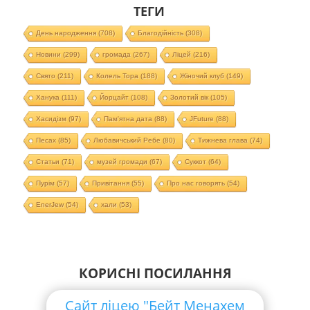
ТЕГИ
День народження
(708)
Благодійність
(308)
Новини
(299)
громада
(267)
Ліцей
(216)
Свято
(211)
Колель Тора
(188)
Жіночий клуб
(149)
Ханука
(111)
Йорцайт
(108)
Золотий вік
(105)
Хасидізм
(97)
Пам'ятна дата
(88)
JFuture
(88)
Песах
(85)
Любавичський Ребе
(80)
Тижнева глава
(74)
Статьи
(71)
музей громади
(67)
Суккот
(64)
Пурім
(57)
Привітання
(55)
Про нас говорять
(54)
EnerJew
(54)
хали
(53)
КОРИСНІ ПОСИЛАННЯ
Сайт ліцею "Бейт Менахем