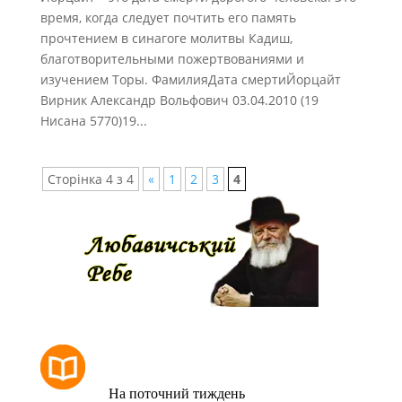
время, когда следует почтить его память
прочтением в синагоге молитвы Кадиш,
благотворительными пожертвованиями и
изучением Торы. ФамилияДата смертиЙорцайт
Вирник Александр Вольфович 03.04.2010 (19
Нисана 5770)19...
Сторінка 4 з 4
«
1
2
3
4
РОЗКЛАД МОЛИТОВ
На поточний тиждень