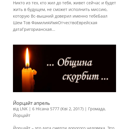
Никто из тех, кто жил до тебя, живет сейчас и будет
жить в будущем, не сможет исполнить миссию,
которую Вс-вышний доверил именно тебеБаал
Шем Тов ФамилияИмяОтчествоЕврейская
датаГригорианская...
Йорцайт апрель
від
LNK
|
6 Нісана 5777 (Кві 2, 2017)
|
Громада
,
Йорцайт
Йорцайт – это дата смерти дорогого человека. Это