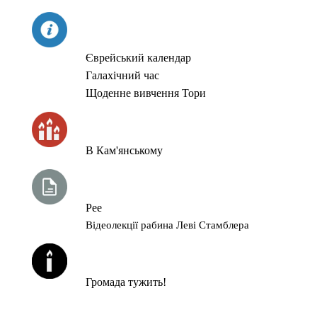
СЬОГОДНІ
Єврейський календар
Галахічний час
Щоденне вивчення Тори
ЧАС ЗАПАЛЮВАННЯ СВІЧОК
В Кам'янському
ТИЖНЕВА ГЛАВА ТОРИ
Рее
Відеолекції рабина Леві Стамблера
ЙОРЦАЙТИ У СЕРПНІ
Громада тужить!