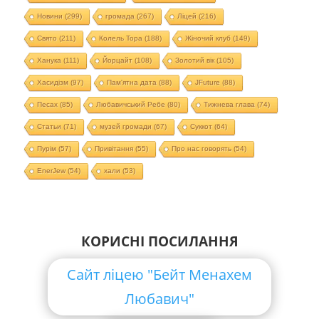
Новини
(299)
громада
(267)
Ліцей
(216)
Свято
(211)
Колель Тора
(188)
Жіночий клуб
(149)
Ханука
(111)
Йорцайт
(108)
Золотий вік
(105)
Хасидізм
(97)
Пам'ятна дата
(88)
JFuture
(88)
Песах
(85)
Любавичський Ребе
(80)
Тижнева глава
(74)
Статьи
(71)
музей громади
(67)
Суккот
(64)
Пурім
(57)
Привітання
(55)
Про нас говорять
(54)
EnerJew
(54)
хали
(53)
КОРИСНІ ПОСИЛАННЯ
Сайт ліцею "Бейт Менахем
Любавич"