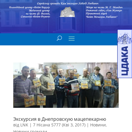
Экскурсия в Днепровскую мацепекарню
від
LNK
|
7 Нісана 5777 (Кві 3, 2017)
|
Новини
,
Новини громади