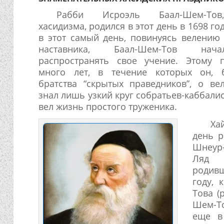
Рабби Исроэль Баал-Шем-Тов
хасидизма, родился в этот день в 1698 год
в этот самый день, повинуясь велению 
наставника, Баал-Шем-Тов нач
распространять свое учение. Этому 
много лет, в течение которых он, 
братства “скрытых праведников”, о ве
знал лишь узкий круг собратьев-каббалис
вел жизнь простого труженика.
Ха
день 
Шнеур
Ляд (
родив
году, 
Това (
Шем-То
еще в 