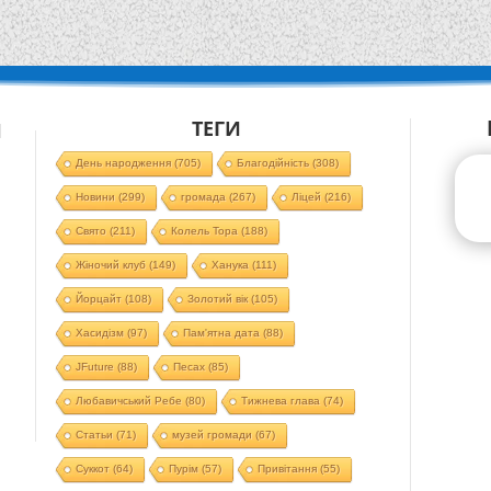
ТЕГИ
Й
День народження
(705)
Благодійність
(308)
Новини
(299)
громада
(267)
Ліцей
(216)
Свято
(211)
Колель Тора
(188)
Жіночий клуб
(149)
Ханука
(111)
Йорцайт
(108)
Золотий вік
(105)
Хасидізм
(97)
Пам'ятна дата
(88)
JFuture
(88)
Песах
(85)
Любавичський Ребе
(80)
Тижнева глава
(74)
Статьи
(71)
музей громади
(67)
Суккот
(64)
Пурім
(57)
Привітання
(55)