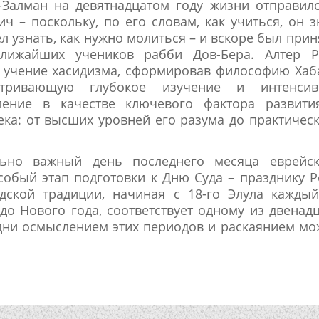
Залман на девятнадцатом году жизни отправил
ч – поскольку, по его словам, как учиться, он з
ел узнать, как нужно молиться – и вскоре был прин
ближайших учеников рабби Дов-Бера. Алтер Р
 учение хасидизма, сформировав философию Хаб
атривающую глубокое изучение и интенсив
ление в качестве ключевого фактора развити
ека: от высших уровней его разума до практичес
льно важный день последнего месяца еврейск
особый этап подготовки к Дню Суда – празднику 
идской традиции, начиная с 18-го Элула кажды
до Нового года, соответствует одному из двенад
и дни осмыслением этих периодов и раскаянием м