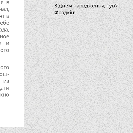
ся в
З Днем народження, Тув’я
нал,
Фрадкін!
ят в
ебе
ада,
ное
я и
кого
ого
Рош-
й из
цати
ожно