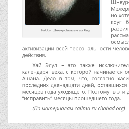
Шнеур-
Межери
но хот
круг 
развил
Рабби Шнеур-Залман из Ляд
рассм
осмыс
активизации всей персональности челов
действия.
Хай Элул – это также исключите
календаря, веха, с которой начинается 
Ашана. Дело в том, что, согласно хас
последних двенадцати дней, оставшихся 
месяцев года уходящего. Поэтому, в эт
“исправить” месяцы прошедшего года.
(По материалам сайта ru.chabad.org)