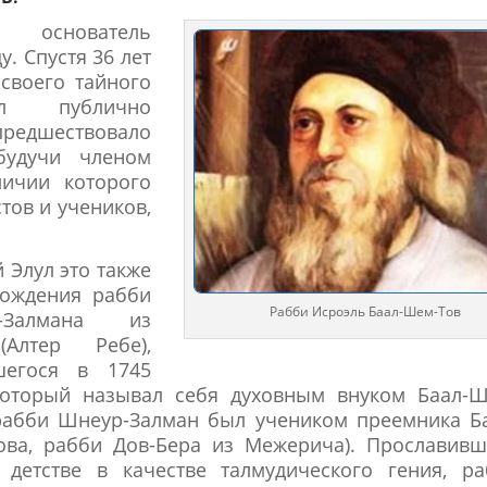
, основатель
у. Спустя 36 лет
своего тайного
ал публично
предшествовало
будучи членом
личии которого
тов и учеников,
й Элул это также
рождения рабби
Рабби Исроэль Баал-Шем-Тов
-Залмана из
Алтер Ребе),
шегося в 1745
который называл себя духовным внуком Баал-Ш
рабби Шнеур-Залман был учеником преемника Б
ва, рабби Дов-Бера из Межерича). Прославивш
детстве в качестве талмудического гения, ра