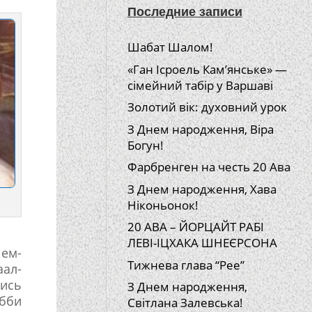
Последние записи
Шабат Шалом!
«Ган Ісроель Кам’янське» —
сімейний табір у Варшаві
Золотий вік: духовний урок
З Днем народження, Віра
Богун!
Фарбренген на честь 20 Ава
З Днем народження, Хава
Ніконьонок!
20 АВА – ЙОРЦАЙТ РАБІ
ЛЕВІ-ІЦХАКА ШНЕЄРСОНА
ем-
Тижнева глава “Рее”
аал-
ись
З Днем народження,
бби
Світлана Залевська!