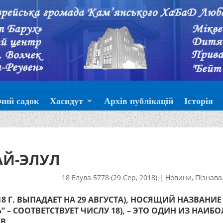
чий садок
Хасидут
Архів публікацій
Історія
АЙ-ЭЛУЛ
18 Елула 5778 (29 Сер, 2018)
|
Новини
,
Пізнава
8 Г. ВЫПАДАЕТ НА 29 АВГУСТА), НОСЯЩИЙ НАЗВАНИЕ
” – СООТВЕТСТВУЕТ ЧИСЛУ 18), – ЭТО ОДИН ИЗ НАИБО
В.