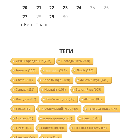
20
21
22
23
24
25
26
27
28
29
30
« Бер
Тра »
ТЕГИ
День народження
(705)
Благодійність
(308)
Новини
(299)
громада
(267)
Ліцей
(216)
Свято
(211)
Колель Тора
(188)
Жіночий клуб
(149)
Ханука
(111)
Йорцайт
(108)
Золотий вік
(105)
Хасидізм
(97)
Пам'ятна дата
(88)
JFuture
(88)
Песах
(85)
Любавичський Ребе
(80)
Тижнева глава
(74)
Статьи
(71)
музей громади
(67)
Суккот
(64)
Пурім
(57)
Привітання
(55)
Про нас говорять
(54)
EnerJew
(54)
хали
(53)