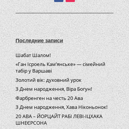
Последние записи
Шабат Шалом!
«Ган Ісроель Кам’янське» — сімейний
табір у Варшаві
Золотий вік: духовний урок
З Днем народження, Віра Богун!
Фарбренген на честь 20 Ава
З Днем народження, Хава Ніконьонок!
20 АВА – ЙОРЦАЙТ РАБІ ЛЕВІ-ІЦХАКА
ШНЕЄРСОНА