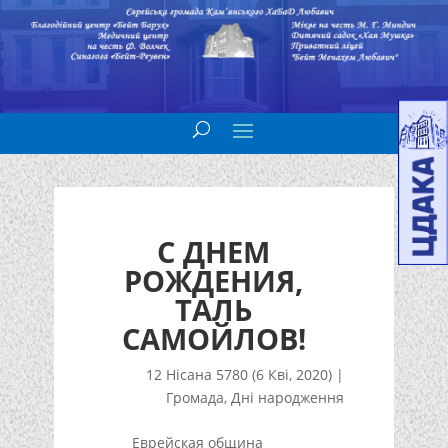
С ДНЕМ
РОЖДЕНИЯ,
ТАЛЬ
САМОЙЛОВ!
12 Нісана 5780 (6 Кві, 2020)
|
Громада
,
Дні народження
Еврейская община