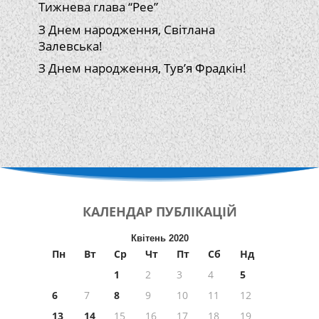
Тижнева глава “Рее”
З Днем народження, Світлана
Залевська!
З Днем народження, Тув’я Фрадкін!
КАЛЕНДАР
ПУБЛІКАЦІЙ
Квітень 2020
Пн
Вт
Ср
Чт
Пт
Сб
Нд
1
2
3
4
5
6
7
8
9
10
11
12
13
14
15
16
17
18
19