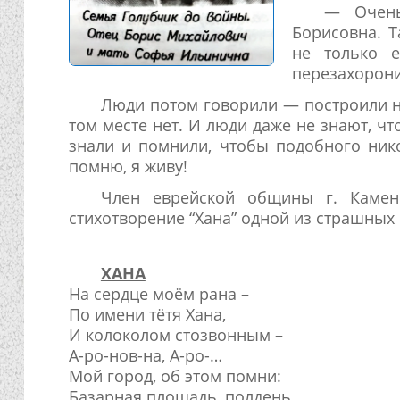
— Очень
Борисовна. Т
не только е
перезахорони
Люди потом говорили — построили на
том месте нет. И люди даже не знают, чт
знали и помнили, чтобы подобного нико
помню, я живу!
Член еврейской общины г. Камен
стихотворение “Хана” одной из страшных
ХАНА
На сердце моём рана –
По имени тётя Хана,
И колоколом стозвонным –
А-ро-нов-на, А-ро-…
Мой город, об этом помни:
Базарная площадь, полдень,