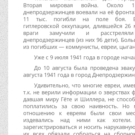
Вторая мировая война. Около 1
днепродзержинцев воевали на её фронта
11 тыс. погибли на поле боя. 
гитлеровской оккупации, длившейся 26 
враги замучили и расстрелял
днепродзержинцев (из них 96 дети). Бол
из погибших — коммунисты, евреи, цыган
Уже с 9 июля 1941 года в городе нач
До 10 августа была проведена эвак
августа 1941 года в город Днепродзержин
Удивительно, что многие евреи, име
т.к. не верили информации о зверствах 
давшая миру Гёте и Шиллера, не способ
поплатились за свою наивность. Но 
отношению к евреям были свои мес
издевались над ними как хотели.
зарегистрироваться и носить нарукавную
их всех обязали собраться на сборно