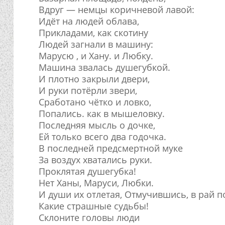
Вдруг — немцы коричневой лавой:
Идёт на людей облава,
Прикладами, как скотину
Людей загнали в машину:
Марусю , и Хану. и Любку.
Машина звалась душегубкой.
И плотно закрыли двери,
И руки потёрли звери,
Сработано чётко и ловко,
Попались. как в мышеловку.
Последняя мысль о дочке,
Ей только всего два годочка.
В последней предсмертной муке
За воздух хватались руки.
Проклятая душегубка!
Нет Ханы, Маруси, Любки.
И души их отлетая, Отмучившись, в рай п
Какие страшные судьбы!
Склоните головы люди