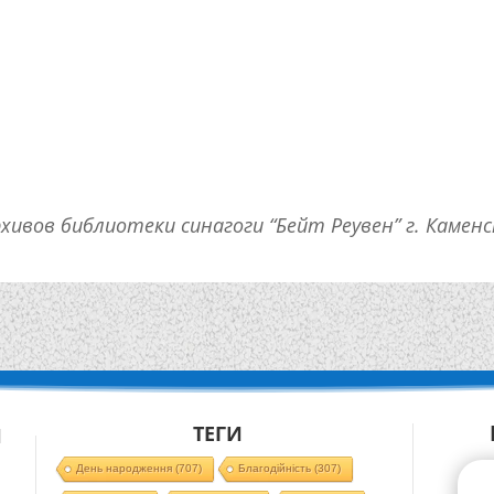
рхивов библиотеки синагоги “Бейт Реувен” г. Каменс
ТЕГИ
Й
День народження
(707)
Благодійність
(307)