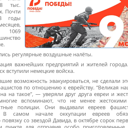
8 тыс.
х. Почти
В годы
месяцев,
и 1069
ьшинство
е.
ались регулярные воздушные налёты.
уация важнейших предприятий и жителей города
ск вступили немецкие войска.
вшие возможность эвакуироваться, не сделали эт
фашистов по отношению к еврейству. “Великая на
на на такое”, — уверяли друг друга евреи и жес
многие вспоминают, что не менее жестокими
тные полицаи. Они выдавали евреев фашист
 В самом начале оккупации евреев обяз
 повязку со звездой Давида, в октябре сорок пер
м пункте для отправив особо приготовленные 