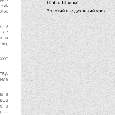
Шабат Шалом!
ины,
лы,
Золотий вік: духовний урок
а в
сле
сти
яли,
хсот
ву,
дила
ча в
овца
е, а
ей —