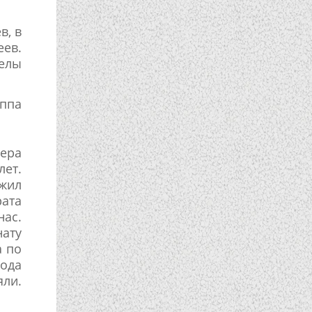
в, в
еев.
елы
ппа
Вера
лет.
 жил
рата
нас.
нату
а по
года
яли.