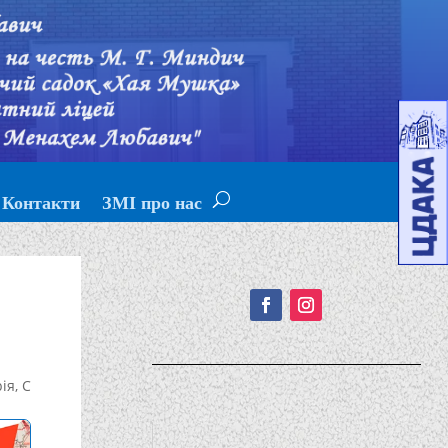
Контакти
ЗМІ про нас
Подписывайтесь!
рія
,
С