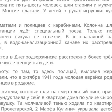
ряд по пять-шесть человек, шли старики и мужч
ногие плакали. У детей в руках игрушки: кук
оматами и полицаев с карабинами. Колонна шл
станции ждёт специальный поезд. Только по
вреев никуда не отвезли. В юго-западной ча
, в водо-канализационной канаве их расстрел
и.
тов в Днепродзержинске расстреляно более трё
м числе женщины и дети.
оту: то там, то здесь полицай, выловив жерт
али, что в октябре 1941 года молодая еврейка ро
нцев в роддоме.
ь жители, которые шли на смертельный риск, пря
Дундук таила у себя в квартире дома по улице Сыр
девушку. Та молчаливой тенью ходила по квартир
а Пролетарской, 2 Марфа Кулинич укрывала дет