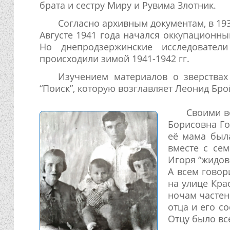
брата и сестру Миру и Рувима Злотник.
Согласно архивным документам, в 19
Августе 1941 года начался оккупационны
Но днепродзержинские исследовател
происходили зимой 1941-1942 гг.
Изучением материалов о зверствах
“Поиск”, которую возглавляет Леонид Бро
Своими в
Борисовна Го
её мама была
вместе с сем
Игоря “жидов
А всем говор
на улице Кра
ночам частен
отца и его с
Отцу было все