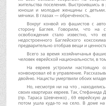
жительства поселения. Выстроившись в 
юноши и молодые женщины с детьми. М
мячики. В глазах — обречённость.
Вокруг конвой из фашистов с авт
сторону Баглея. Говорили, что на 
освобождения стало известно, что е
недостроенного Баглейского коксохима
предварительно отобрав вещи и ценност
Всего за время хозяйничанья фашис
человек еврейской национальности, в то
На евреев устроили настоящую ох
конвоировал её в управление. Рассказыв
двойню. Нацисты умертвили обоих младе
Но, несмотря ни на что , находилис
своих квартирах евреев. Так, Стефанида 
(пр. Тараса Шевченко) , 69 еврейскую 
потом ушла куда-то на село. В доме н