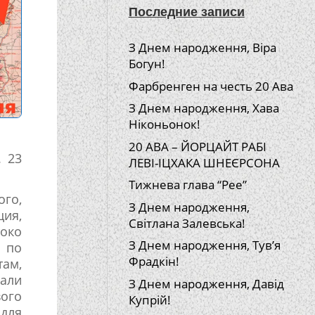
Последние записи
З Днем народження, Віра
Богун!
Фарбренген на честь 20 Ава
З Днем народження, Хава
Ніконьонок!
20 АВА – ЙОРЦАЙТ РАБІ
. 23
ЛЕВІ-ІЦХАКА ШНЕЄРСОНА
Тижнева глава “Рее”
ого,
З Днем народження,
ция,
Світлана Залевська!
токо
З Днем народження, Тув’я
 по
Фрадкін!
ам,
али
З Днем народження, Давід
вого
Купрій!
для