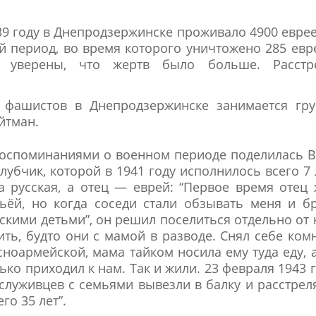
39 году в Днепродзержинске проживало 4900 еврее
й период, во время которого уничтожено 285 евр
и уверены, что жертв было больше. Расстр
 фашистов в Днепродзержинске занимается гру
йтман.
оспоминаниями о военном периоде поделилась 
лубчик, которой в 1941 году исполнилось всего 7 
 русская, а отец — еврей: “Первое время отец
ьёй, но когда соседи стали обзывать меня и б
скими детьми”, он решил поселиться отдельно от 
ить, будто они с мамой в разводе. Снял себе ком
сноармейской, мама тайком носила ему туда еду, 
ько приходил к нам. Так и жили. 23 февраля 1943 
ослуживцев с семьями вывезли в балку и расстрел
го 35 лет”.