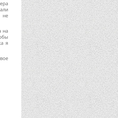
ера
вали
 не
а на
тобы
ка я
вое