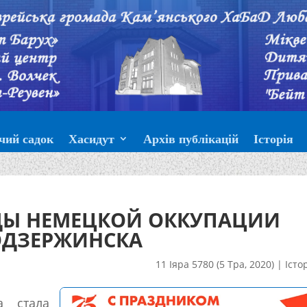
чий садок
Хасидут
Архів публікацій
Історія
ОДЫ НЕМЕЦКОЙ ОККУПАЦИИ
ОДЗЕРЖИНСКА
11 Іяра 5780 (5 Тра, 2020)
|
Істо
а стала