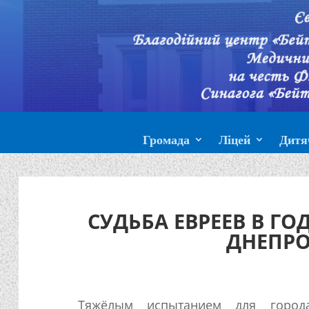
Громада
Ліцей
Дитя
СУДЬБА ЕВРЕЕВ В Г
ДНЕПР
Тяжёлым испытанием для город