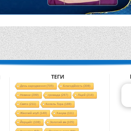
ТЕГИ
Й
День народження
(705)
Благодійність
(308)
Новини
(299)
громада
(267)
Ліцей
(216)
Свято
(211)
Колель Тора
(188)
Жіночий клуб
(149)
Ханука
(111)
Йорцайт
(108)
Золотий вік
(105)