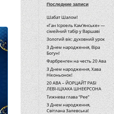
Последние записи
Шабат Шалом!
«Ган Ісроель Кам’янське» —
сімейний табір у Варшаві
Золотий вік: духовний урок
З Днем народження, Віра
Богун!
Фарбренген на честь 20 Ава
З Днем народження, Хава
Ніконьонок!
20 АВА – ЙОРЦАЙТ РАБІ
ЛЕВІ-ІЦХАКА ШНЕЄРСОНА
Тижнева глава “Рее”
З Днем народження,
Світлана Залевська!