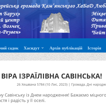
чий садок
Хасидут
Архів публікацій
Історія
ВІРА ІЗРАЇЛІВНА САВІНСЬКА!
26 Хешвана 5784 (10 Лис, 2023)
|
Громада
,
Дні народж
вну Савінську із Днем народження! Бажаємо міцног
тя і радість у її оселі.