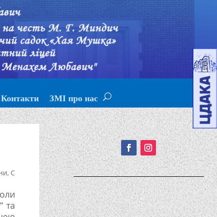
Контакти
ЗМІ про нас
Подписывайтесь!
ни
,
С
коли
” та
іцею