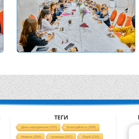
ТЕГИ
Й
День народження
(705)
Благодійність
(308)
Новини
(299)
громада
(267)
Ліцей
(216)