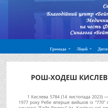
Громада
Ліцей
Дитя
РОШ-ХОДЕШ КИСЛЕВ 
1 Кислева 5784 (14 листопада 2023)
1977 року Ребе вперше вийшов із “770” п
синагозі “Бейт Реувен” (м. Кам’янське) 