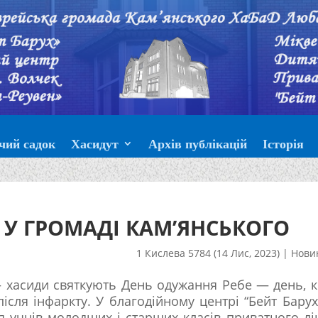
чий садок
Хасидут
Архів публікацій
Історія
У ГРОМАДІ КАМ’ЯНСЬКОГО
1 Кислева 5784 (14 Лис, 2023)
|
Нови
 — хасиди святкують День одужання Ребе — день, 
ісля інфаркту. У благодійному центрі “Бейт Барух
для учнів молодших і старших класів приватного л