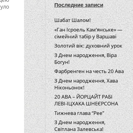
Последние записи
було
Шабат Шалом!
«Ган Ісроель Кам’янське» —
сімейний табір у Варшаві
Золотий вік: духовний урок
З Днем народження, Віра
Богун!
Фарбренген на честь 20 Ава
З Днем народження, Хава
Ніконьонок!
20 АВА – ЙОРЦАЙТ РАБІ
ЛЕВІ-ІЦХАКА ШНЕЄРСОНА
Тижнева глава “Рее”
З Днем народження,
Світлана Залевська!