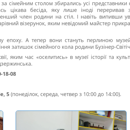
 за сімейним столом збирались усі представники с
сь цікава бесіда, яку лише іноді переривав 
менший член родини на стіл. І навіть випивши у
арівний візерунок, яким невідомий майстер прикр
лу епоху. А тепер вони стануть перлиною музе
іння затишок сімейного кола родини Бузінер-Світіч
вії, яким час «оселитись» в музеї історії та куль
дзержинська.
0-18-08
е, 5
(понеділок, середа, четвер з 10:00 до 14:00).