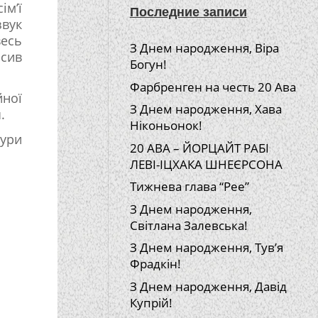
ім’ї
Последние записи
звук
весь
З Днем народження, Віра
асив
Богун!
Фарбренген на честь 20 Ава
йної
З Днем народження, Хава
.
Ніконьонок!
тури
20 АВА – ЙОРЦАЙТ РАБІ
ЛЕВІ-ІЦХАКА ШНЕЄРСОНА
Тижнева глава “Рее”
З Днем народження,
Світлана Залевська!
З Днем народження, Тув’я
Фрадкін!
З Днем народження, Давід
Купрій!