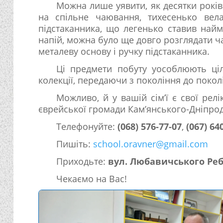
Можна лише уявити, як десятки років
на спільне чаювання, тихесенько вела
підстаканника, що легенько ставив най
напій, можна було ще довго розглядати ч
металеву основу і ручку підстаканника.
Ці предмети побуту уособлюють ці
колекції, передаючи з покоління до покол
Можливо, й у вашій сім’ї є свої релік
єврейської громади Кам’янського-Дніпро
Телефонуйте:
(068) 576-77-07
,
(067) 64
Пишіть:
school.oravner@gmail.com
Приходьте:
вул. Любавичського Реб
Чекаємо на Вас!