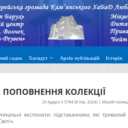
чий садок
Хасидут
Архів публікацій
Історія
 ПОПОВНЕННЯ КОЛЕКЦІЇ
29 Адара II 5784 (8 Кві, 2024)
|
Музей грома
кальні експонати: підстаканники, які тривалий
вітіч.