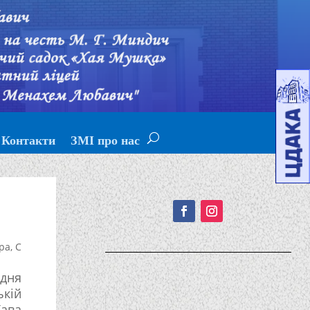
Контакти
ЗМІ про нас
Подписывайтесь!
ра
,
С
 дня
ькій
Хава