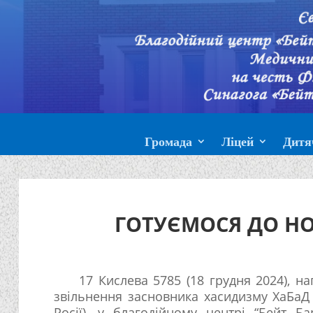
Громада
Ліцей
Дитя
ГОТУЄМОСЯ ДО Н
17 Кислева 5785 (18 грудня 2024), н
звільнення засновника хасидизму ХаБаД
Росії), у благодійному центрі “Бейт Ба