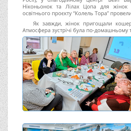
Ніконьонок та Лілах Цопа для жінок 
освітнього проєкту “Колель Тора” провели
Як завжди, жінок пригощали коше
Атмосфера зустрічі була по-домашньому 