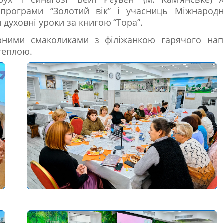
програми “Золотий вік” і учасниць Міжнародн
 духовні уроки за книгою “Тора”.
рними смаколиками з філіжанкою гарячого нап
теплою.