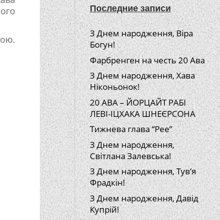
Последние записи
ого
З Днем народження, Віра
ою.
Богун!
Фарбренген на честь 20 Ава
З Днем народження, Хава
Ніконьонок!
20 АВА – ЙОРЦАЙТ РАБІ
ЛЕВІ-ІЦХАКА ШНЕЄРСОНА
Тижнева глава “Рее”
З Днем народження,
Світлана Залевська!
З Днем народження, Тув’я
Фрадкін!
З Днем народження, Давід
Купрій!