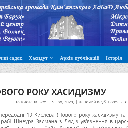
чий садок
Хасидут
Архів публікацій
Історія
ОВОГО РОКУ ХАСИДИЗМУ
18 Кислева 5785 (19 Гру, 2024)
|
Жіночий клуб
,
Колель То
апередодні 19 Кислева (Нового року хасидизму та
 рабі Шнеура Залмана з Ляд з ув’язнення в царс
рух” і синагозі “Бейт Реувен” (м. Кам’янське) 