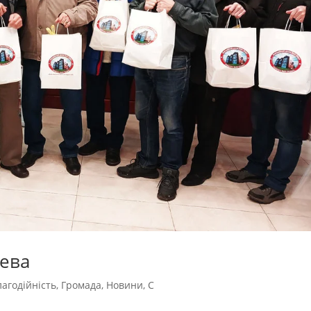
лева
лагодійність
,
Громада
,
Новини
,
С