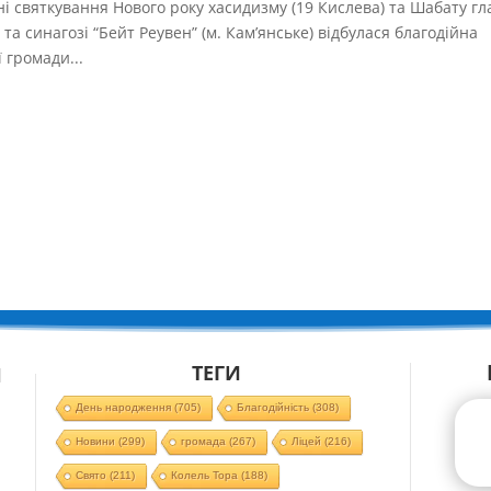
ні святкування Нового року хасидизму (19 Кислева) та Шабату гл
 та синагозі “Бейт Реувен” (м. Кам’янське) відбулася благодійна
 громади...
ТЕГИ
Й
День народження
(705)
Благодійність
(308)
Новини
(299)
громада
(267)
Ліцей
(216)
Свято
(211)
Колель Тора
(188)