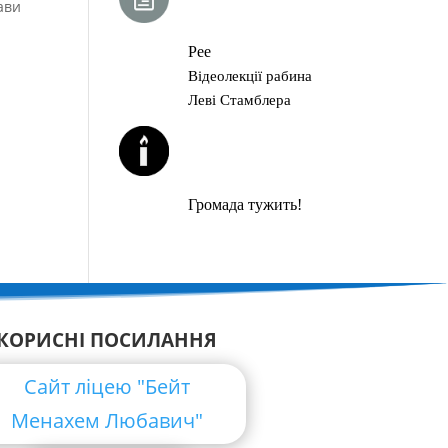
ави
ГЛАВА ТОРИ
Рее
Відеолекції рабина
Леві Стамблера
ЙОРЦАЙТИ У
СЕРПНІ
Громада тужить!
КОРИСНІ ПОСИЛАННЯ
Сайт ліцею "Бейт
Менахем Любавич"