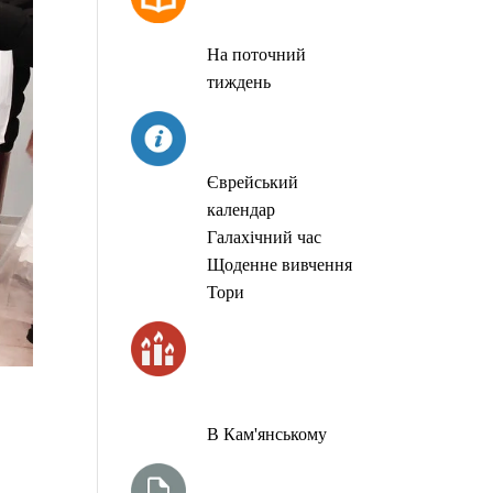
МОЛИТОВ
На поточний
тиждень
СЬОГОДНІ
Єврейський
календар
Галахічний час
Щоденне вивчення
Тори
ЧАС
ЗАПАЛЮВАННЯ
СВІЧОК
В Кам'янському
ТИЖНЕВА