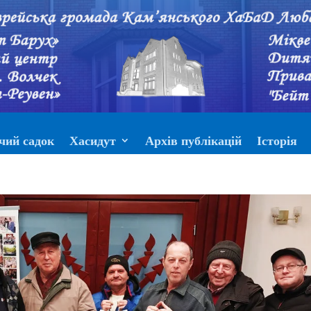
чий садок
Хасидут
Архів публікацій
Історія