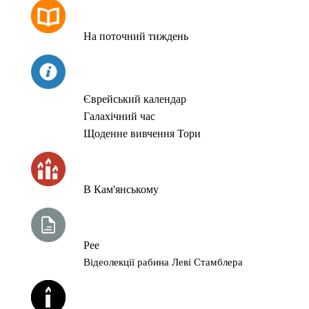
РОЗКЛАД МОЛИТОВ
На поточний тиждень
СЬОГОДНІ
Єврейський календар
Галахічний час
Щоденне вивчення Тори
ЧАС ЗАПАЛЮВАННЯ СВІЧОК
В Кам'янському
ТИЖНЕВА ГЛАВА ТОРИ
Рее
Відеолекції рабина Леві Стамблера
ЙОРЦАЙТИ У СЕРПНІ