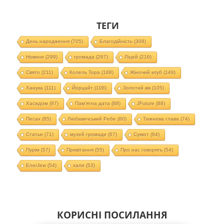
ТЕГИ
День народження
(705)
Благодійність
(308)
Новини
(299)
громада
(267)
Ліцей
(216)
Свято
(211)
Колель Тора
(188)
Жіночий клуб
(149)
Ханука
(111)
Йорцайт
(108)
Золотий вік
(105)
Хасидізм
(97)
Пам'ятна дата
(88)
JFuture
(88)
Песах
(85)
Любавичський Ребе
(80)
Тижнева глава
(74)
Статьи
(71)
музей громади
(67)
Суккот
(64)
Пурім
(57)
Привітання
(55)
Про нас говорять
(54)
EnerJew
(54)
хали
(53)
КОРИСНІ ПОСИЛАННЯ