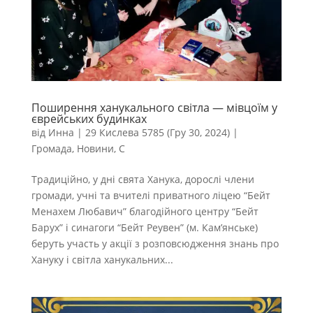
Поширення ханукального світла — мівцоїм у
єврейських будинках
від
Инна
|
29 Кислева 5785 (Гру 30, 2024)
|
Громада
,
Новини
,
С
Традиційно, у дні свята Ханука, дорослі члени
громади, учні та вчителі приватного ліцею “Бейт
Менахем Любавич” благодійного центру “Бейт
Барух” і синагоги “Бейт Реувен” (м. Кам’янське)
беруть участь у акції з розповсюдження знань про
Хануку і світла ханукальних...