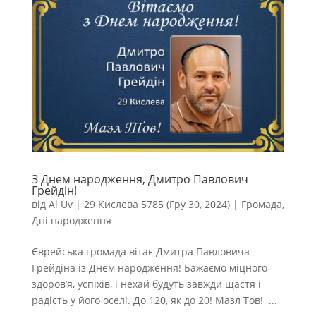
З Днем народження, Дмитро Павлович
Грейдін!
від
Al Uv
|
29 Кислева 5785 (Гру 30, 2024)
|
Громада
,
Дні народження
Єврейська громада вітає Дмитра Павловича
Грейдіна із Днем народження! Бажаємо міцного
здоров’я, успіхів, і нехай будуть завжди щастя і
радість у його оселі. До 120, як до 20! Мазл Тов! ...