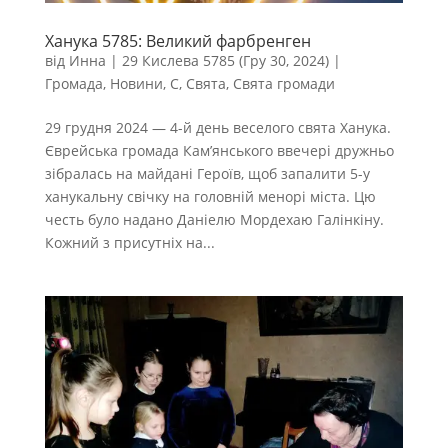
Ханука 5785: Великий фарбренген
від
Инна
|
29 Кислева 5785 (Гру 30, 2024)
|
Громада
,
Новини
,
С
,
Свята
,
Свята громади
29 грудня 2024 — 4-й день веселого свята Ханука.
Єврейська громада Кам’янського ввечері дружньо
зібралась на майдані Героїв, щоб запалити 5-у
ханукальну свічку на головній менорі міста. Цю
честь було надано Даніелю Мордехаю Галінкіну.
Кожний з присутніх на...