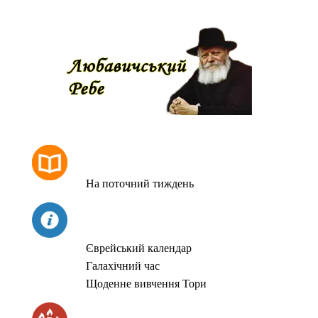
РОЗКЛАД МОЛИТОВ
На поточний тиждень
СЬОГОДНІ
Єврейський календар
Галахічний час
Щоденне вивчення Тори
ЧАС ЗАПАЛЮВАННЯ СВІЧОК