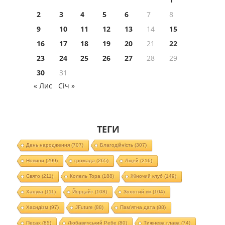
2
3
4
5
6
7
8
9
10
11
12
13
14
15
16
17
18
19
20
21
22
23
24
25
26
27
28
29
30
31
« Лис
Січ »
ТЕГИ
День народження
(707)
Благодійність
(307)
Новини
(299)
громада
(265)
Ліцей
(216)
Свято
(211)
Колель Тора
(188)
Жіночий клуб
(149)
Ханука
(111)
Йорцайт
(108)
Золотий вік
(104)
Хасидізм
(97)
JFuture
(88)
Пам'ятна дата
(88)
Песах
(85)
Любавичський Ребе
(80)
Тижнева глава
(74)