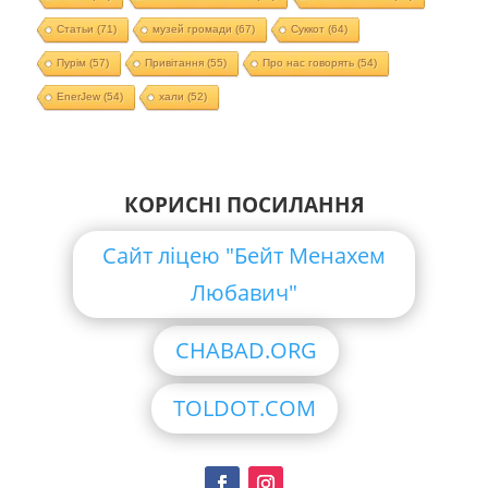
Статьи
(71)
музей громади
(67)
Суккот
(64)
Пурім
(57)
Привітання
(55)
Про нас говорять
(54)
EnerJew
(54)
хали
(52)
КОРИСНІ ПОСИЛАННЯ
Сайт ліцею "Бейт Менахем
Любавич"
CHABAD.ORG
TOLDOT.COM