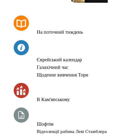
РОЗКЛАД МОЛИТОВ
На поточний тиждень
СЬОГОДНІ
Єврейський календар
Галахічний час
Щоденне вивчення Тори
ЧАС ЗАПАЛЮВАННЯ СВІЧОК
В Кам'янському
ТИЖНЕВА ГЛАВА ТОРИ
Шофтім
Відеолекції рабина Леві Стамблера