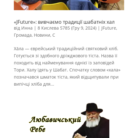
«JFuture»: вивчаємо традиції шабатніх хал
від
Инна
|
8 Кислева 5785 (Гру 9, 2024)
|
JFuture
,
Громада
,
Новини
,
С
Ха́ла — єврейський традиційний святковий хліб.
Готується зі здобного дріжджового тіста. Назва її
походить від найменування однієї із заповідей
Тори. Халу їдять у Шабат. Спочатку словом «хала»
позначався шматок тіста, який відщипували при
випічці хліба для...