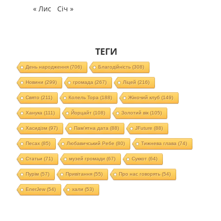
« Лис
Січ »
ТЕГИ
День народження
(706)
Благодійність
(308)
Новини
(299)
громада
(267)
Ліцей
(216)
Свято
(211)
Колель Тора
(188)
Жіночий клуб
(149)
Ханука
(111)
Йорцайт
(108)
Золотий вік
(105)
Хасидізм
(97)
Пам'ятна дата
(88)
JFuture
(88)
Песах
(85)
Любавичський Ребе
(80)
Тижнева глава
(74)
Статьи
(71)
музей громади
(67)
Суккот
(64)
Пурім
(57)
Привітання
(55)
Про нас говорять
(54)
EnerJew
(54)
хали
(53)