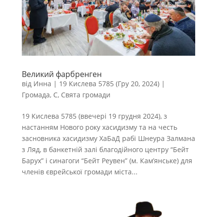
Великий фарбренген
від
Инна
|
19 Кислева 5785 (Гру 20, 2024)
|
Громада
,
С
,
Свята громади
19 Кислева 5785 (ввечері 19 грудня 2024), з
настанням Нового року хасидизму та на честь
засновника хасидизму ХаБаД рабі Шнеура Залмана
з Ляд, в банкетній залі благодійного центру “Бейт
Барух” і синагоги “Бейт Реувен” (м. Кам’янське) для
членів єврейської громади міста...