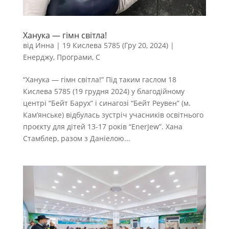
Ханука — гімн світла!
від
Инна
|
19 Кислева 5785 (Гру 20, 2024)
|
Енерджу
,
Програми
,
С
“Ханука — гімн світла!” Під таким гаслом 18
Кислева 5785 (19 грудня 2024) у благодійному
центрі “Бейт Барух” і синагозі “Бейт Реувен” (м.
Кам’янське) відбулась зустріч учасників освітнього
проєкту для дітей 13-17 років “EnerJew”. Хана
Стамблер, разом з Даніелою...