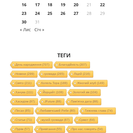
16
17
18
19
20
21
22
23
24
25
26
27
28
29
30
31
« Лис
Січ »
ТЕГИ
День народження
(707)
Благодійність
(307)
Новини
(299)
громада
(265)
Ліцей
(216)
Свято
(211)
Колель Тора
(188)
Жіночий клуб
(149)
Ханука
(111)
Йорцайт
(108)
Золотий вік
(104)
Хасидізм
(97)
JFuture
(88)
Пам'ятна дата
(88)
Песах
(85)
Любавичський Ребе
(80)
Тижнева глава
(74)
Статьи
(71)
музей громади
(67)
Суккот
(64)
Пурім
(57)
Привітання
(55)
Про нас говорять
(54)