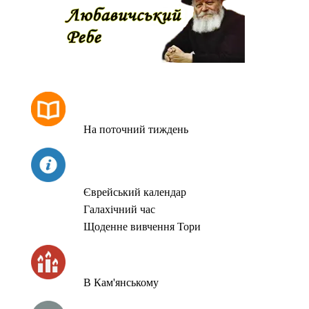
РОЗКЛАД МОЛИТОВ
На поточний тиждень
СЬОГОДНІ
Єврейський календар
Галахічний час
Щоденне вивчення Тори
ЧАС ЗАПАЛЮВАННЯ СВІЧОК
В Кам'янському